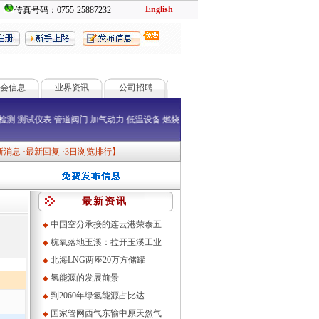
English
传真号码：0755-25887232
会信息
业界资讯
公司招聘
量检测
测试仪表
管道阀门
加气动力
低温设备
燃烧器
防爆消防
新消息
·
最新回复
·
3日浏览排行
】
最新资讯
中国空分承接的连云港荣泰五
◆
杭氧落地玉溪：拉开玉溪工业
◆
北海LNG两座20万方储罐
◆
氢能源的发展前景
◆
到2060年绿氢能源占比达
◆
国家管网西气东输中原天然气
◆