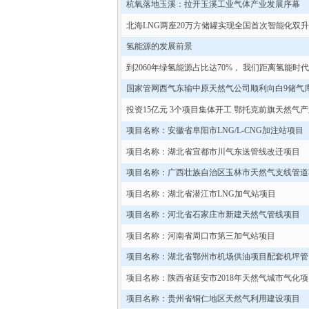
杭氧落地玉溪：拉开玉溪工业气体产业发展序幕
北海LNG两座20万方储罐实现全国首次智能化双
氢能源的发展前景
到2060年绿氢能源占比达70%， 我们距离氢能时
国家管网西气东输中原天然气公司顺利向白9储气
投资15亿元 3个项目集体开工 鄂托克前旗天然气
项目名称：安徽省阜阳市LNG/L-CNG加注站项目
项目名称：湖北省宜都市川气东送管线改迁项目
项目名称：广西壮族自治区玉林市天然气支线管道
项目名称：湖北省潜江市LNG加气站项目
项目名称：河北省石家庄市新建天然气管线项目
项目名称：河南省周口市第三加气站项目
项目名称：湖北省鄂州市机场供油项目配套机坪管
项目名称：陕西省延安市2018年天然气城市气化项
项目名称：贵州省铜仁地区天然气利用建设项目