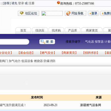
：[游客] 请先
登录
或
注册
咨询热线：0755-25887166
首页
找供应
找求购
产品库
商家黄页
展
搜索关键字：
燃气设备
气化器
报警器
计
专业论文
】 【
展会信息
】 【
燃气安全
】 【
商家黄页
】 【
招聘求职
】 【
最
道阀门
加气动力
低温设备
燃烧器
防爆消防
发布时间
来源
罐气顶升圆满完成！
2023-09-21
新疆燃气设备网