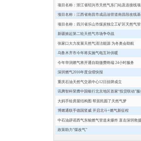
项目名称：浙江省绍兴市天然气东门站及连接线项
项目名称：江西省南昌市成品油管道南昌段改线基
项目名称：四川省乐山市煤炭独立工矿区天然气管
新疆掀起第二轮天然气市场争夺战
张家口大力发展天然气清洁能源 为冬奥会助航
乌鲁木齐市今年将实施气电互补供暖
今年华润燃气将开通自助缴费终端 24小时服务
深圳燃气2016年度业绩快报
重庆石油天然气交易中心12日挂牌成立
讯腾智科荣膺中国银行北京地区首家“投贷联动”服
大妈手绘房屋结构图 帮居民圆了天然气梦
博燃通联手德国竖威 开启北斗+燃气新征程
中石油辟谣西气东输燃气管道未爆炸 直击深圳救援
政策助力“煤改气”