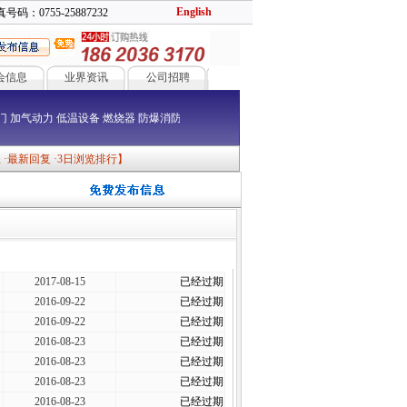
English
号码：0755-25887232
会信息
业界资讯
公司招聘
阀门
加气动力
低温设备
燃烧器
防爆消防
息
·
最新回复
·
3日浏览排行
】
2017-08-15
已经过期
2016-09-22
已经过期
2016-09-22
已经过期
2016-08-23
已经过期
2016-08-23
已经过期
2016-08-23
已经过期
2016-08-23
已经过期