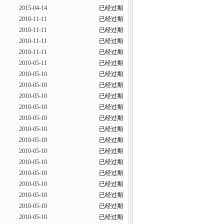
2015-04-14
已经过期
2010-11-11
已经过期
2010-11-11
已经过期
2010-11-11
已经过期
2010-11-11
已经过期
2010-05-11
已经过期
2010-05-10
已经过期
2010-05-10
已经过期
2010-05-10
已经过期
2010-05-10
已经过期
2010-05-10
已经过期
2010-05-10
已经过期
2010-05-10
已经过期
2010-05-10
已经过期
2010-05-10
已经过期
2010-05-10
已经过期
2010-05-10
已经过期
2010-05-10
已经过期
2010-05-10
已经过期
2010-05-10
已经过期