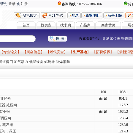
 请先
登录
或
注册
咨询热线：0755-25887166
传真
首页
找供应
找求购
产品库
商家黄页
展
燃气设备
气化器
搜索关键字：
报警器
计量检测
测试仪表
管道
 【
专业论文
】 【
展会信息
】 【
燃气安全
】 【
生产基地
】 【
招聘求职
】 【
最新消
管道阀门
加气动力
低温设备
燃烧器
防爆消防
100
1036/1
专业经营
面 议
901/1
压器,减压阀
1125/2
37小张
面 议
1979/2
，调压阀
1288/4
，蒸发器
1285/6
减压阀，调压
1217/3