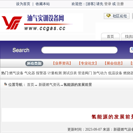
设为首页
｜
收藏本站
欢迎您：[游客] 请先
登录
或
注册
首页
找供
【
业界资讯
】 【
专业论文
】 【
展会信息
】 【
热门:
燃气设备
气化器
报警器
计量检测
测试仪表
管道阀门
加气动力
低温设备
燃烧
位置导航：
首页
→
新疆燃气资讯
→氢能源的发展前景
氢能源的发展前
更新时间：2023-09-07 来源：新疆燃气设