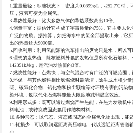
1.重量最轻：标准状态下，密度为0.0899g/L，-252.
压，液氢可变为金属氢。
3.导热性最好：比大多数气体的导热系数高出10倍。
4.储量丰富：据估计它构成了宇宙质量的75%，它主要以
广泛的物质。据推算，如把海水中的氢全部提取出来，它所
出的热量还大9000倍。
5.回收利用：利用氢能源的汽车排出的废物只是水，所以
6.理想的发热值：除核燃料外氢的发热值是所有化石燃料
142351kJ/kg，是汽油发热值的3倍。
7.燃烧性能好：点燃快，与空气混合时有广泛的可燃范围
8.环保：与其他燃料相比氢燃烧时最清洁，除生成水和少
碳、碳氢化合物、铅化物和粉尘颗粒等对环境有害的污染物
染环境，氢取代化石燃料能最大限度地减弱温室效应。
9.利用形式多：既可以通过燃烧产生热能，在热力发动机
料电池，或转换成固态氢用作结构材料。
10.多种形态：以气态、液态或固态的金属氢化物出现，能
11.耗损少：可以取消远距离高压输电，代以远近距离管道
小。