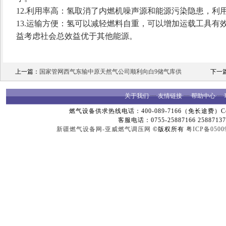
12.利用率高：氢取消了内燃机噪声源和能源污染隐患，利
13.运输方便：氢可以减轻燃料自重，可以增加运载工具有
益考虑社会总效益优于其他能源。
上一篇：
国家管网西气东输中原天然气公司顺利向白9储气库供
下一
关于我们
┈
友情链接
┈
帮助中心
┈
燃气设备供求热线电话：400-089-7166（免长途费）Copyright
客服电话：0755-25887166 25887137
新疆燃气设备网-亚威燃气调压网
©版权所有
粤ICP备0500