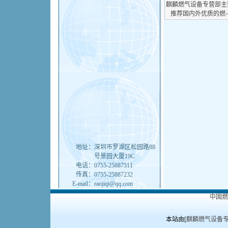
麒麟燃气设备专营部主
推荐国内外优质的燃
地址：
深圳市罗湖区松园路88
号景园大厦19C
电话：
0755-25887511
传真：
0755-25887232
E-mail：
raojiqi@qq.com
中国
本站由[
麒麟燃气设备