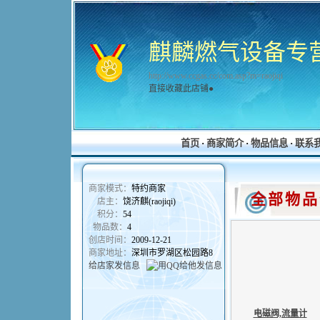
麒麟燃气设备专
http://www.ccgas.cc/com.asp?m=raojiqi
直接收藏此店铺●
首页
·
商家简介
·
物品信息
·
联系
商家模式：
特约商家
全部物品
店主：
饶济麒(raojiqi)
积分：
54
物品数：
4
创店时间：
2009-12-21
商家地址：
深圳市罗湖区松园路8
给店家发信息
电磁阀,流量计