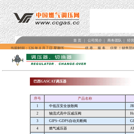
巴西GASCAT调压器
序号
产品名称
1
中低压安全放散阀
JR
2
轴流式高中压减压阀
H
3
GIPS~GDPS自动关断阀
G
4
燃气减压器
A