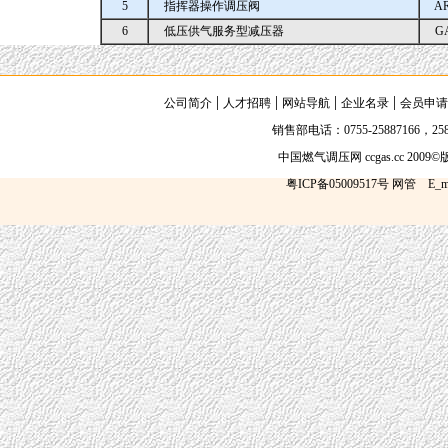
5
指挥器操作调压阀
AR
6
低压供气服务型减压器
GA 