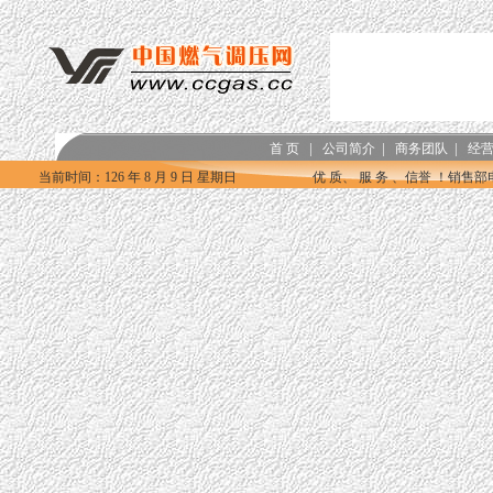
|
|
|
首 页
公司简介
商务团队
经
当前时间：
126 年 8 月 9 日 星期日
优 质、 服 务 、信誉 ！销售部电话：0