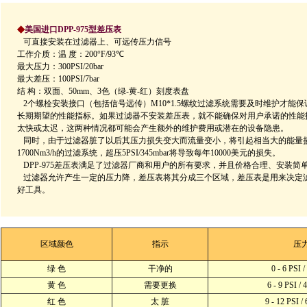
◆
美国进口DPP-975型差压表
可直接安装在过滤器上、可远传压力信号
工作介质：温 度：200°F/93℃
最大压力：300PSI/20bar
最大差压：100PSI/7bar
结 构：双面、50mm、3色（绿-黄-红）刻度表盘
2个螺栓安装接口（包括信号远传）M10*1.5螺纹过滤系统需要及时维护才能
长期期望的性能指标。如果过滤器不安装差压表，就不能确保对用户承
诺的性能
太快或太迟，这两种情况都可能会产生额外的维护费用或潜在的设备隐患。
同时，由于过滤器脏了以后其压力损失变大而流量变小，将引起相当大的能量
1700Nm3/h的过滤系统，超压5PSI/345mbar将导致每年10000美元的损失。
DPP-975差压表满足了过滤器厂商和用户的所有要求，并且价格合理、安装简
过滤器允许产生一定的压力降，差压表将其分成三个区域，差压表是用来决定
好工具。
区域颜色
指示
压
绿 色
干净的
0 - 6 PSI /
黄 色
需要更换
6 - 9 PSI / 
红 色
太 脏
9 - 12 PSI /