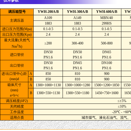
技术参数
调压箱型号
YWH-200A/B
YWH-300A/B
YWH-600A/B
YWH
A109
A149
MBN/40
主调压器
1883
1883
299HS
进口压力范围(Mpa)
0.1-0.5
0.1-0.5
0.1-0.5
出口压力范围(Kpa)
2.4
2.4
2.4
最大流量(天然气
≥200
300-400
500-800
9
3
Nm
/h)
DN50
DN50
DN65
进口管径
PN1.6
PN1.6
PN1.6
DN50
DN65
DN100
出口管径
PN1.6
PN1.6
PN1.6
进/出口管中心距
A
850
810
900
(mm)d
B
850
810
900
箱体尺寸
A
1300×1000×1130
1300×1000×1280
1500×1200×1850
1550
(mm)
B
1300×550×1130
1300×550×1180
1450×750×1600
165
a×b×c
调压精度(δP2)
≤±5%
关闭精度
≤10%
工作温度
-20℃ - +60
适用介质
城市煤气、液化石油气、混气、