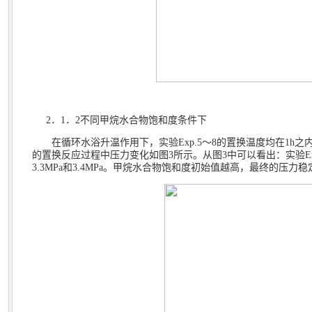
2
．
1
．
2
不同甲烷水合物饱和度条件下
在循环水浴升温作用下，实验
Exp.5
～
8
的置换温度均在
1h
之
的置换反应过程中压力变化如图
3
所示。从图
3
中可以看出：实验
E
3.3MPa
和
3.4MPa
。甲烷水合物饱和度初始值越高，最终的压力稳