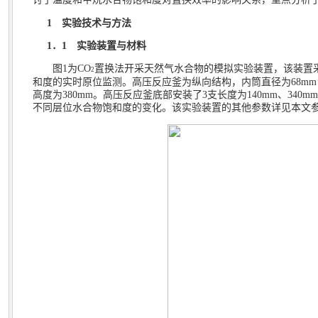
1
实验技术与方法
1
．
1
实验装置与材料
图
1
为
CO
置换法开采天然气水合物的模拟实验装置，该装置
2
和度的实时原位监测。高压反应釜为纵向结构，内筒直径为
68mm
高度为
380mm
。高压反应釜底部安装了
3
支长度为
140mm
、
340mm
不同层位水合物饱和度的变化。该实验装置的其他参数详见本文