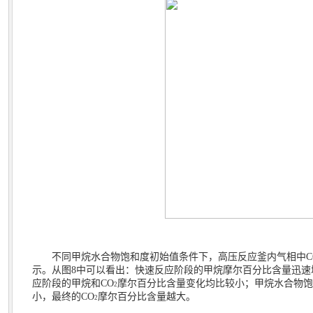
不同甲烷水合物饱和度初始值条件下，高压反应釜内气相中
C
示。从图
8
中可以看出：快速反应阶段的甲烷摩尔百分比含量迅速
应阶段的甲烷和
CO
摩尔百分比含量变化均比较小；甲烷水合物饱
2
小，最终的
CO
摩尔百分比含量越大。
2