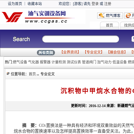
设为首页
｜
收藏本站
欢迎您：[游客] 请先
登录
或
注册
首页
找供
【
业界资讯
】 【
专业论文
】 【
展会信息
】 【
热门:
燃气设备
气化器
报警器
计量检测
测试仪表
管道阀门
加气动力
低温设备
燃
位置导航：
首页
→ 专业论文
沉积物中甲烷水合物的
更新时间：2016-12-14 来源：新疆燃气
摘 要：
CO
置换法是一种具有经济和环境双重效益的天然
2
烷水合物的置换速率以及怎样提高置换效率一直备受关注。为此