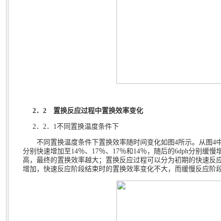
2
．
2
置换反应过程中置换效率变化
2
．
2
．
1
不同置换温度条件下
不同置换温度条件下置换效率随时间变化如图
4
所示。从图
4
分别快速增加至
14
％、
17
％、
17
％和
14
％，随后的
6dph
分别缓慢
高，最终的置换效率越大；置换反应过程可以分为初期的快速反
增加，快速反应阶段结束时的置换效率变化不大，而缓慢反应阶