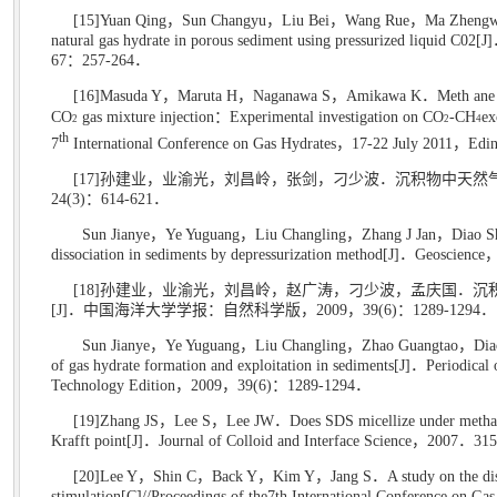
[15]Yuan Qing
，
Sun Changyu
，
Liu Bei
，
Wang Rue
，
Ma Zhengw
natural gas hydrate in porous sediment using pressurized liquid C02[J]
67
：
257-264
．
[16]Masuda Y
，
Maruta H
，
Naganawa S
，
Amikawa K
．
Meth ane
CO
gas mixture injection
：
Experimental investigation on CO
-CH
ex
2
2
4
th
7
International Conference on Gas Hydrates
，
17-22 July 2011
，
Edi
[17]
孙建业，业渝光，刘昌岭，张剑，刁少波．沉积物中天然
24(3)
：
614-621
．
Sun Jianye
，
Ye Yuguang
，
Liu Changling
，
Zhang J Jan
，
Diao S
dissociation in sediments by depressurization method[J]
．
Geoscience
[18]
孙建业，业渝光，刘昌岭，赵广涛，刁少波，孟庆国．沉
[J]
．中国海洋大学学报：自然科学版，
2009
，
39(6)
：
1289-1294
．
Sun Jianye
，
Ye Yuguang
，
Liu Changling
，
Zhao Guangtao
，
Dia
of gas hydrate formation and exploitation in sediments[J]
．
Periodical
Technology Edition
，
2009
，
39(6)
：
1289-1294
．
[19]Zhang JS
，
Lee S
，
Lee JW
．
Does SDS micellize under metha
Krafft point[J]
．
Journal of Colloid and Interface Science
，
2007
．
315
[20]Lee Y
，
Shin C
，
Back Y
，
Kim Y
，
Jang S
．
A study on the di
stimulation[C]//Proceedings of the7th International Conference on Gas