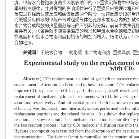
度、甲烷水合物饱和度两个因素影响下的
CO
置换沉积物中甲烷水
2
率的影响规律，并对得到的影响规律进行了置换反应物理过程和
反应过程经历快速反应和缓慢反应两个阶段，快速反应阶段的甲
而缓慢反应阶段的甲烷产气过程受气体在孔隙水或者冰内的扩散
水合物合成释放的热量而分解与降压引起的分解，前者主要由孔
条件有关；
③
置换效率随置换温度的增加和甲烷水合物饱和度初
换温度和甲烷水合物饱和度初始值的增加而增大。结论认为，
CO
2
合物地层。
关键词：
甲烷水合物
二氧化碳
水合物饱和度
置换温度
置
Experimental study on the replacement o
with C0
2
Abstract
：
CO
replacement is a kind of gas hydrate recovery me
2
environment
．
Attention has been paid to how to measure CO
replacem
2
improve CO
replacement efficiency
．
In this paper
，
a self-developed
2
replacement of methane hydrates in sediments with CO
by varying re
2
saturation respectively
．
And influential rules of both factors were con
efficiency was discussed
，
and then analysis was performed on the influ
replacement reactions and the related theories
．
It is shown that replac
reaction and slow reaction
．
The methane production is controlled by t
the fast reaction process
，
but by CO
molecular diffusion rate into th
2
Hydrate decomposition is resulted from the absorption of the heat rel
depressurization
．
The former factor is controlled by the content of por