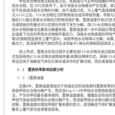
甲烷水合物合成过程结束之后，将直接与气态甲烷接触的甲
烷水合物。在
-20℃
的条件下，由于深层水合物被冰严实包裹，其
空不会造成深层水合物的分解；由于温度过低，与上覆气直接接
注入
CO
之后，
CO
水合物在沉积物表层合成并释放热量，导致与
2
2
随后
CO
通过表层水合物向沉积物深层扩散。置换温度升高
(
仍低
2
合成释放的热量也可以在降压作用下发生分解，而
CO
水合物合成
2
烷水合物因被冰包裹其分解量有限。置换温度进一步升高超过零
此温度下对应的甲烷水合物相平衡压力，深层水合物表面的甲烷
等
)
的限制而逃逸至上覆气室内，深层甲烷水合物得以分解；如果
衡压力，其深层甲烷气体仍然无法突破孑
L
隙水的限制而逃逸至上
综上所述，置换法实验过程中主要包括
CO
水合物合成过程和
2
式包括吸热
(CO
水合物合成释放热量
)
和降压两种方式。表层
CO
2
2
常远远快于溶解态气体在孔隙水或冰中的扩散过程，而后者直接
3
．
2
置换效率影响因素分析
3
．
2
．
1
置换温度
在图
4
中，置换温度增加对于快速反应阶段结束时置换效率的
表层甲烷水合物分解产生，而实验
Exp.1
～
4
中甲烷水合物饱和度
当，产生的甲烷量也基本相同；置换温度越高，缓慢反应阶段的
甲烷气体由深层甲烷水合物分解产生，而深层甲烷水合物分解过
控制，置换温度的增加导致扩散系数的变大，即溶解态气体扩散
散至上覆气室均变得更加容易。