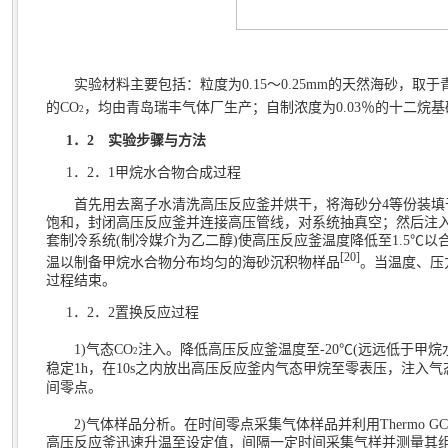
实验材料主要包括：粒度为
0.15
～
0.25mm
的天然海砂，取于
的
CO
，均由青岛瑞丰气体厂生产；自制浓度为
0.03
％的十二烷基
2
1
．
2
实验步骤与方法
1
．
2
．
1
甲烷水合物合成过程
首先用去离子水清洗高压反应釜并烘干，将海砂分
4
等份装填
饱和，封闭高压反应釜并连接高压管线，对系统抽真空；然后注
套制冷系统
(
制冷媒介为乙二醇
)
使高压反应釜温度降低至
1.5℃
以
[20]
温以制备甲烷水合物分布均匀的海砂沉积物样品
。当温度、压
过程结束。
1
．
2
．
2
置换反应过程
1)
气态
CO
注入。降低高压反应釜温度至
-20℃(
远远低于甲烷
2
稳定
1h
，在
10s
之内放出高压反应釜内气态甲烷至零表压，注入气
间零点。
2)
气体样品分析。在时间零点采集气体样品并利用
Thermo GC
高压反应釜迅速升温至设定值，间隔一定时间采集气样并测量其