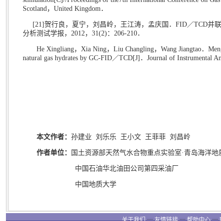
Scotland
，
United Kingdom
．
[21]
贺行良，夏宁，刘昌岭，王江涛，孟庆国．
FID
／
TCD
并
分析测试学报，
2012
，
31(2)
：
206-210
．
He Xingliang
，
Xia Ning
，
Liu Changling
，
Wang Jiangtao
．
Men
natural gas hydrates by GC-FID
／
TCD[J]
．
Journal of Instrumental An
本文作者：
孙建业
刘乐乐
王小文
王菲菲
刘昌岭
作者单位：
国土资源部天然气水合物重点实验室
·
青岛海洋地
中国石油华北油田公司第四采油厂
中国地质大学
关于我们
┈
友情链接
┈
帮助中心
┈