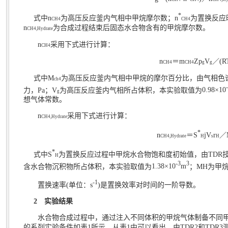
*
式中
n
为高压反应釜内气相中甲烷摩尔数；
n
为置换反应
CH4
CH4
n
为合成过程结束后固态水合物含有的甲烷摩尔数。
CH4,Hydrate
n
采用下式进行计算：
CH4
n
＝
m
Zp
V
／
(R
CH4
CH4
g
g
式中
M
为高压反应釜内气相中甲烷的摩尔百分比，由气相色
ch4
力，
Pa
；
V
为高压反应釜内气相所占体积，本实验取值为
0.98×10
g
想气体常数。
n
采用下式进行计算：
CH4,Hydrate
*
n
＝
S
j
V
r
／
CH4,Hydrate
H
s
H
*
式中
S
为置换反应过程中甲烷水合物饱和度初始值，由
TDR
H
-3
3
含水合物沉积物所占体积，本实验取值为
1.38×10
m
；
MH
为甲
-1
置换速率
(
单位：
s
)
是置换效率对时间的一阶导数。
2
实验结果
水合物合成过程中，通过注入不同体积的甲烷气体制备不同
的系列实验条件如表
1
所示。从表
1
中可以看出，由
TDR2
和
TDR3