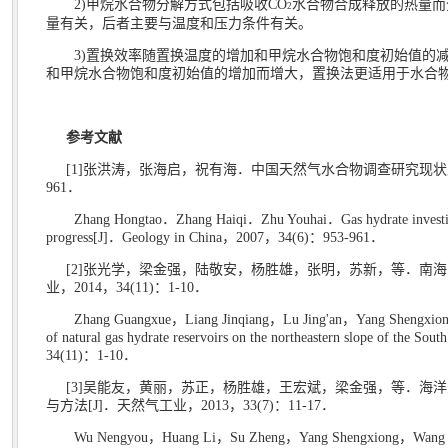
2)
甲烷水合物分解方式包括吸收
CO
水合物合成释放的热量而
2
量有关，后者主要与温度和压力条件有关。
3)
置换效率随置换温度的增加和甲烷水合物饱和度初始值的
和甲烷水合物饱和度初始值的增加而增大，置换法更适用于水合
参考文献
[1]
张洪涛，张海启，祝有海．中国天然气水合物调查研究现状
961
．
Zhang Hongtao
．
Zhang Haiqi
．
Zhu Youhai
．
Gas hydrate invest
progress[J]
．
Geology in China
，
2007
，
34(6)
：
953-961
．
[2]
张光学，梁金强，陆敬安，杨胜雄，张明，苏新，等．南海
业，
2014
，
34(11)
：
1-10
．
Zhang Guangxue
，
Liang Jinqiang
，
Lu Jing'an
，
Yang Shengxio
of natural gas hydrate reservoirs on the northeastern slope of the Sout
34(11)
：
1-10
．
[3]
吴能友，黄丽，苏正，杨胜雄，王宏斌，梁金强，等．海洋
与方法
[J]
．天然气工业，
2013
，
33(7)
：
11-17
．
Wu Nengyou
，
Huang Li
，
Su Zheng
，
Yang Shengxiong
，
Wang