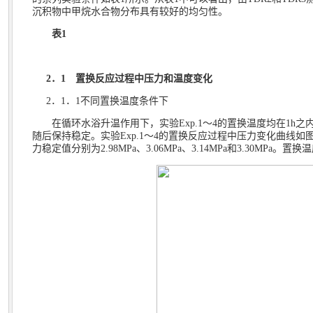
沉积物中甲烷水合物分布具有较好的均匀性。
表
1
2
．
1
置换反应过程中压力和温度变化
2
．
1
．
1
不同置换温度条件下
在循环水浴升温作用下，实验
Exp.1
～
4
的置换温度均在
1h
之
随后保持稳定。实验
Exp.1
～
4
的置换反应过程中压力变化曲线如
力稳定值分别为
2.98MPa
、
3.06MPa
、
3.14MPa
和
3.30MPa
。置换温