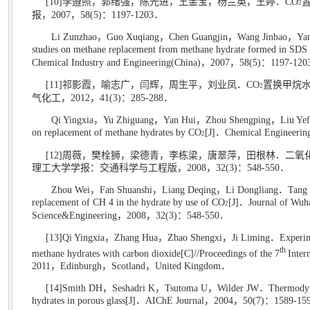
[10]
李遵照，郭绪强，陈光进，王金宝，杨兰英，王婷．
CO
2
报，
2007
，
58(5)
：
1197-1203
．
Li Zunzhao
，
Guo Xuqiang
，
Chen Guangjin
，
Wang Jinbao
，
Ya
studies on methane replacement from methane hydrate formed in SDS 
Chemical Industry and Engineering(China)
，
2007
，
58(5)
：
1197-120
[11]
祁影霞，喻志广，闫辉，周生平，刘业凤．
CO
置换甲烷
2
气化工，
2012
，
41(3)
：
285-288
．
Qi Yingxia
，
Yu Zhiguang
，
Yan Hui
，
Zhou Shengping
，
Liu Ye
on replacement of methane hydrates by CO
[J]
．
Chemical Engineering
2
[12]
周薇，樊栓狮，梁德青，李栋梁，唐翠萍，田根林．二氧
理工大学学报：交通科学与工程版，
2008
，
32(3)
：
548-550
．
Zhou Wei
，
Fan Shuanshi
，
Liang Deqing
，
Li Dongliang
．
Tang
replacement of CH 4 in the hydrate by use of CO
[J]
．
Journal of Wuh
2
Science&Engineering
，
2008
，
32(3)
：
548-550
．
[13]Qi Yingxia
，
Zhang Hua
，
Zhao Shengxi
，
Ji Liming
．
Experim
th
methane hydrates with carbon dioxide[C]//Proceedings of the 7
Inter
2011
，
Edinburgh
，
Scotland
，
United Kingdom
．
[14]Smith DH
，
Seshadri K
，
Tsutoma U
，
Wilder JW
．
Thermodyn
hydrates in porous glass[J]
．
AIChE Journal
，
2004
，
50(7)
：
1589-15