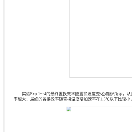
实验
Exp.1
～
4
的最终置换效率随置换温度变化如图
6
所示。从
率越大；最终的置换效率随置换温度增加速率在
1.5℃
以下比较小