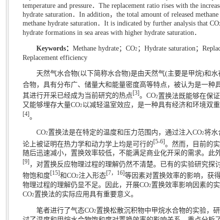
temperature and pressure
．
The replacement ratio rises with the increa
hydrate saturation
．
In addition
，
the total amount of released methane 
methane hydrate saturation
．
It is indicated by further analysis that CO
hydrate formations in sea areas with higher hydrate saturation
．
Keywords
：
Methane hydrate
；
CO
；
Hydrate saturation
；
Repla
2
Replacement efficiency
天然气水合物
(
以下简称水合物
)
是由天然气
(
主要是甲烷
)
和水
合物，具有分布广、储量大和能量密度高等特点，被认为是一种
[3]
其进行开采已经成为当前研究的热点
。
CO
置换法既能够在保证
2
又能够埋存大量
CO
以减轻温室效应，是一种具有经济和环境双重
2
[4]
。
CO
置换法是在特定的温度和压力范围内，通过注入
CO
将水
2
2
[5-6]
论上被证明在热力学和动力学上均是可行的
。然而，目前的实
随后迅速减小，置换效率较低，不能满足商业化开采的需求。此
[9]
，对置换反应物理过程的理解仍然不清楚。已有的实验研究探
[15]
[7
，
16]
物饱和度
和
CO
注入形态
等因素对置换效率的影响，获
2
物理过程的理解仍显不足。因此，开展
CO
置换效率影响因素的实
2
CO
置换法的实际应用具有重要意义。
2
笔者进行了气态
CO
置换松散沉积物中甲烷水合物的实验，研
2
讨了温度和甲烷水合物饱和度对置换效率的影响关系，重点分析