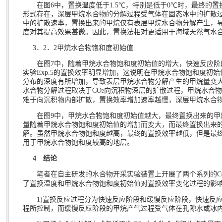
在图
6
中，置换温度低于
1.5℃
，特别是低于
0℃
时，最终的置
形式存在，深层甲烷水合物的分解过程受气体在固态冰中的扩散
中的扩散速率，置换出来的甲烷仅有表层甲烷水合物分解产生，
度对其提高效果甚微。因此，置换法相对更适用于海域天然气水
3
．
2
．
2
甲烷水合物饱和度初始值
在图
7
中，随着甲烷水合物饱和度初始值的增大，快速反应阶
实验
Exp.5
的置换效率明显增加，这说明在甲烷水合物饱和度初始
分布的深度有所增加，导致表层甲烷水合物分解产生的甲烷量变
水合物分解过程取决于
CO
向沉积物深层的扩散过程，甲烷水合物
2
难于向沉积物内部扩散，置换效率增加速率越慢，深层甲烷水合
在图
9
中，甲烷水合物饱和度初始值越大，最终置换出来的甲
量随着甲烷水合物饱和度初始值的增加而变大，而最终置换出来
解。虽然甲烷水合物饱和度越高，最终的置换效率越低，但是最
用于甲烷水合物饱和度较高的地层。
4
结论
笔者在自主研发的水合物开采实验装置上开展了两个系列的
C
了置换温度和甲烷水合物饱和度初始值对置换效率变化过程的影
1)
置换反应过程分为快速反应阶段和缓慢反应阶段，快速反
程所控制，而缓慢反应阶段的甲烷产气过程受气体在孔隙水或冰