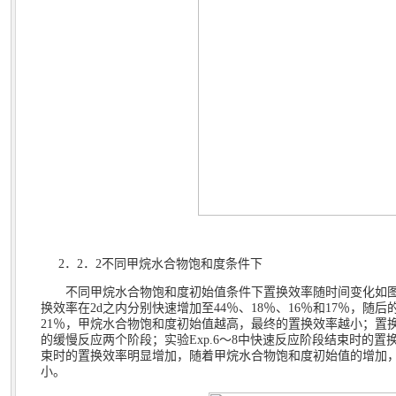
2
．
2
．
2
不同甲烷水合物饱和度条件下
不同甲烷水合物饱和度初始值条件下置换效率随时间变化如
换效率在
2d
之内分别快速增加至
44
％、
18
％、
16
％和
17
％，随后
21
％，甲烷水合物饱和度初始值越高，最终的置换效率越小；置
的缓慢反应两个阶段；实验
Exp.6
～
8
中快速反应阶段结束时的置
束时的置换效率明显增加，随着甲烷水合物饱和度初始值的增加
小。