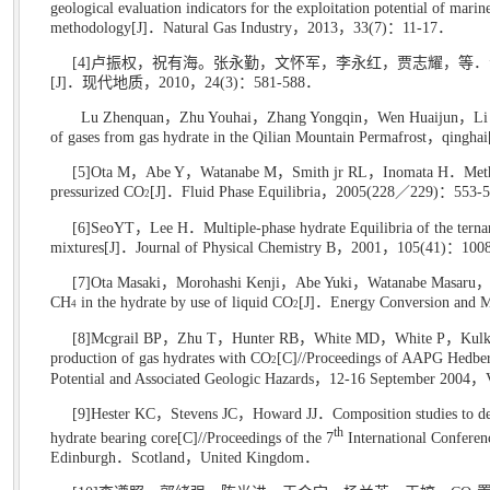
geological evaluation indicators for the exploitation potential of marin
methodology[J]
．
Natural Gas Industry
，
2013
，
33(7)
：
11-17
．
[4]
卢振权，祝有海。张永勤，文怀军，李永红，贾志耀，等．
[J]
．现代地质，
2010
，
24(3)
：
581-588
．
Lu Zhenquan
，
Zhu Youhai
，
Zhang Yongqin
，
Wen Huaijun
，
Li
of gases from gas hydrate in the Qilian Mountain Permafrost
，
qinghai
[5]Ota M
，
Abe Y
，
Watanabe M
，
Smith jr RL
，
Inomata H
．
Met
pressurized CO
[J]
．
Fluid Phase Equilibria
，
2005(228
／
229)
：
553-
2
[6]SeoYT
，
Lee H
．
Multiple-phase hydrate Equilibria of the tern
mixtures[J]
．
Journal of Physical Chemistry B
，
2001
，
105(41)
：
100
[7]Ota Masaki
，
Morohashi Kenji
，
Abe Yuki
，
Watanabe Masaru
CH
in the hydrate by use of liquid CO
[J]
．
Energy Conversion and 
4
2
[8]Mcgrail BP
，
Zhu T
，
Hunter RB
，
White MD
，
White P
，
Kulk
production of gas hydrates with CO
[C]//Proceedings of AAPG Hedber
2
Potential and Associated Geologic Hazards
，
12-16 September 2004
，
[9]Hester KC
，
Stevens JC
，
Howard JJ
．
Composition studies to d
th
hydrate bearing core[C]//Proceedings of the 7
International Conferen
Edinburgh
．
Scotland
，
United Kingdom
．