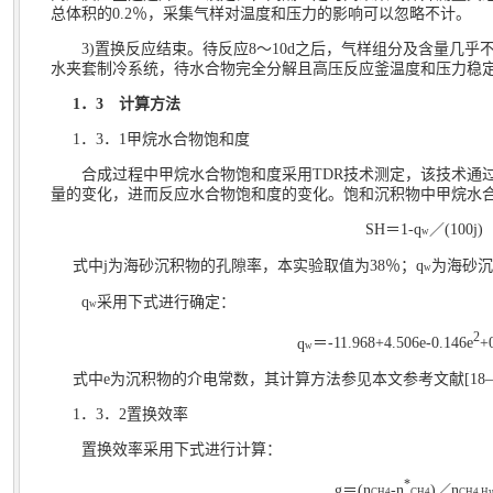
总体积的
0.2
％，采集气样对温度和压力的影响可以忽略不计。
3)
置换反应结束。待反应
8
～
10d
之后，气样组分及含量几乎
水夹套制冷系统，待水合物完全分解且高压反应釜温度和压力稳
1
．
3
计算方法
1
．
3
．
1
甲烷水合物饱和度
合成过程中甲烷水合物饱和度采用
TDR
技术测定，该技术通
量的变化，进而反应水合物饱和度的变化。饱和沉积物中甲烷水
SH
＝
1-
q
／
(100
j
)
w
式中
j
为海砂沉积物的孔隙率，本实验取值为
38
％；
q
为海砂沉
w
q
采用下式进行确定：
w
2
q
＝
-11.968+4.506
e
-0.146
e
+
w
式中
e
为沉积物的介电常数，其计算方法参见本文参考文献
[18
1
．
3
．
2
置换效率
置换效率采用下式进行计算：
*
g
＝
(n
-n
)
／
n
CH4
CH4
CH4,Hy