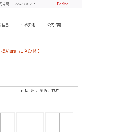
English
号码：0755-25887232
会信息
业界资讯
公司招聘
警器
计量检测
测试仪表
管道阀门
加气动力
低温设备
燃烧器
防爆消防
息
·
最新回复
·
3日浏览排行
】
别墅出租、度假、旅游