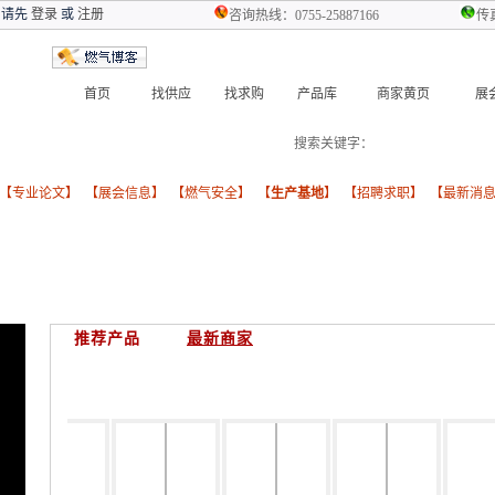
 请先
登录
或
注册
咨询热线：0755-25887166
传真
首页
找供应
找求购
产品库
商家黄页
展
搜索关键字：
燃气设备
气化器
报
 【
专业论文
】 【
展会信息
】 【
燃气安全
】 【
生产基地
】 【
招聘求职
】 【
最新消
推荐产品
最新商家