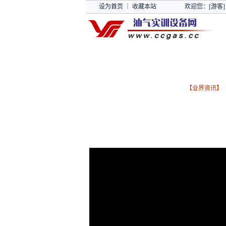
设为首页
｜
收藏本站
欢迎您：[游客]
【
业界资讯
】