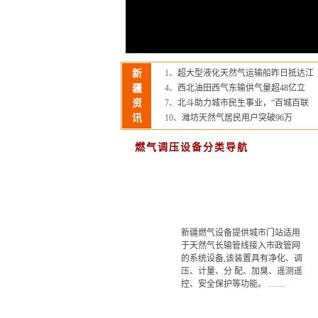
式调压箱
德国RMG调压器
美国fisher调压
塔塔里尼调压器
区域调压箱
新
1、
超大型液化天然气运输船昨日抵达江
疆
4、
西北油田西气东输供气量超48亿立
资
7、
北斗助力城市民生事业，“百城百联
讯
10、
潍坊天然气居民用户突破96万
燃气调压设备分类导航
新疆燃气设备提供城市门站适用
于天然气长输管线接入市政管网
的系统设备,该装置具有净化、调
压、计量、分 配、加臭、遥测遥
控、安全保护等功能。 ……