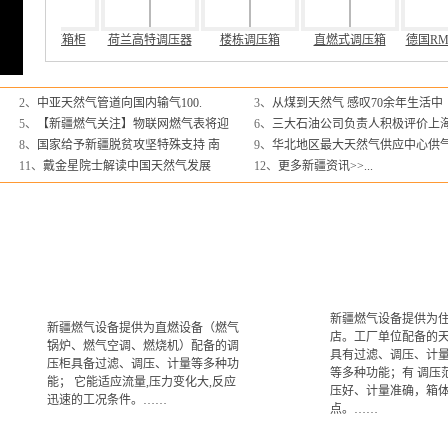
区域调压箱柜
荷兰高特调压器
楼栋调压箱
直燃式调压箱
德国R
2、
中亚天然气管道向国内输气100.
3、
从煤到天然气 感叹70余年生活中
5、
【新疆燃气关注】物联网燃气表将迎
6、
三大石油公司负责人积极评价上
8、
国家给予新疆脱贫攻坚特殊支持 南
9、
华北地区最大天然气供应中心供
11、
戴金星院士解读中国天然气发展
12、
更多新疆资讯>>...
新疆燃气设备提供为
新疆燃气设备提供为直燃设备（燃气
店。工厂单位配备的
锅炉、燃气空调、燃烧机）配备的调
具有过滤、调压、计
压柜具备过滤、调压、计量等多种功
等多种功能；有 调压
能； 它能适应流量,压力变化大,反应
压好、计量准确，箱
迅速的工况条件。……
点。……