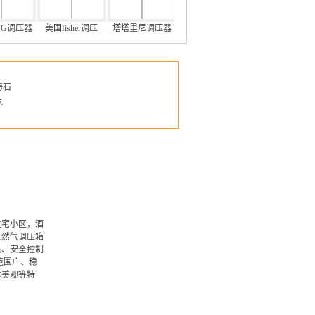
MG调压器
美国fisher调压
塔塔里尼调压器
海石
气
住宅小区，酒
天然气调压箱
量、安全控制
范围广、稳
体美观等特