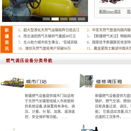
调压器
楼栋调压箱
直燃式调压箱
德国RMG调压器
美国fisher调压
新
1、
超大型液化天然气运输船昨日抵达江
2、
中亚天然气管道向国内输气
疆
4、
西北油田西气东输供气量超48亿立
5、
【新疆燃气关注】物联网
资
7、
北斗助力城市民生事业，“百城百联
8、
国家给予新疆脱贫攻坚特
讯
10、
潍坊天然气居民用户突破96万
11、
戴金星院士解读中国天
燃气调压设备分类导航
新疆燃气设备提供城市门站适用
新疆燃气设备提供为直
于天然气长输管线接入市政管网
锅炉、燃气空调、燃烧
的系统设备,该装置具有净化、调
压柜具备过滤、调压、
压、计量、分 配、加臭、遥测遥
能； 它能适应流量,压
控、安全保护等功能。 ……
迅速的工况条件。……