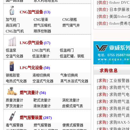
国产调压器
意大利塔塔里尼
[供应]
·
fisher D
[供应]
·
日本伊藤液
CNG加气设备
(13)
[供应]
·
美国fishe
加气柱
CNG管束
CNG钢瓶
[供应]
·
fisher费
高压阀门
燃气压缩机
燃气储气井
CNG加气机
顺序控制器
LNG供气设备
(17)
低温泵
LNG加气机
低温阀门
空温气化器
低温流量计
低温贮罐、钢瓶
LPG气化设备
(50)
求购信息
钢瓶胶管
液相切换阀
气象切换阀
[求购]
·
工业报警器
电热式气化器
空温式气化器
蒸气水浴式气化器
[求购]
·
求购燃气气
燃气流量计
(56)
[求购]
·
求购燃气电
质量流量计
靶式流量计
涡轮流量计
[求购]
·
求购燃气温
罗茨流量计
液体流量计
皮模式煤气表
[求购]
·
求购易开或
[求购]
·
求购燃气调
燃气报警装置
(207)
[求购]
·
求购HAX-
毒气报警器
燃气报警器
便携式报警器
[求购]
·
求购电动球