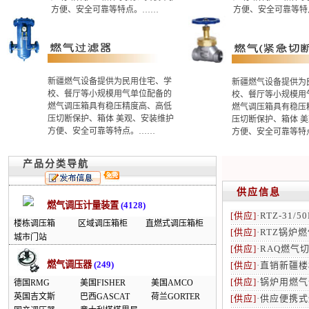
方便、安全可靠等特点。……
方便、安全可靠等特
新疆燃气设备提供为民用住宅、学
新疆燃气设备提供为
校、餐厅等小规模用气单位配备的
校、餐厅等小规模用
燃气调压箱具有稳压精度高、高低
燃气调压箱具有稳压
压切断保护、箱体 美观、安装维护
压切断保护、箱体 
方便、安全可靠等特点。……
方便、安全可靠等特
产品分类导航
供应信息
燃气调压计量装置
(4128)
[供应]
·
RTZ-31/
楼栋调压箱
区域调压箱柜
直燃式调压箱柜
[供应]
·
RTZ锅炉
城市门站
[供应]
·
RAQ燃气
燃气调压器
(249)
[供应]
·
直销新疆楼
[供应]
·
锅炉用燃气
德国RMG
美国FISHER
美国AMCO
英国吉文斯
巴西GASCAT
荷兰GORTER
[供应]
·
供应便携式