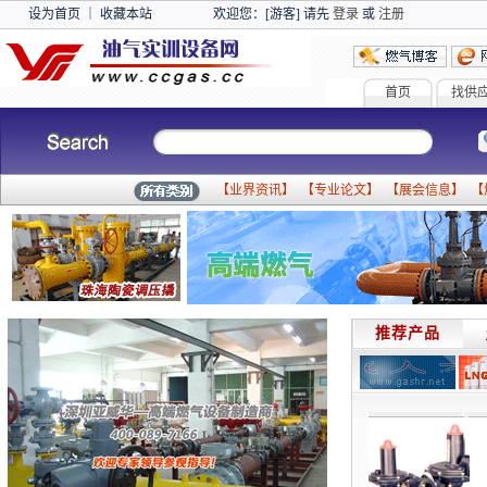
设为首页
｜
收藏本站
欢迎您：[游客] 请先
登录
或
注册
首页
找供
【
业界资讯
】 【
专业论文
】 【
展会信息
】 【
推荐产品