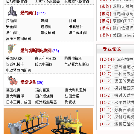
总线制报警器
工业气体报警器
家用燃气报警器
[求购]
·
求购天然气
燃气阀门
(172)
[求购]
·
寻电动球阀
[求购]
·
求购QT-T
拉断阀
蝶阀
针阀
安全阀
过滤阀
卡套管件
[求购]
·
进口低温阀门
法兰阀门
螺纹球阀
法兰截止阀
[求购]
·
美国Fish
高压不锈钢球阀
专业论文
燃气切断阀电磁阀
(38)
美国PARK
意大利MADS
防爆电磁阀
[12-14]
·
沉积物中
管道机械手
低温电磁阀
气动紧急切断阀
[12-7]
·
燃气管道
电动紧急切断阀
[12-7]
·
一种高效
[11-2]
·
德国的天
燃烧设备
(36)
[11-2]
·
探讨我国
德国扎克
瑞典百通
意大利利雅路
[11-2]
·
探讨天然气
意大利百得
国产燃烧机
法国贵诺
日本正英、成田
红外线燃烧器
陶瓷板
[11-2]
·
水平井钻
[11-2]
·
分析石油
[11-2]
·
探讨浅滩
[11-2]
·
浅析石油