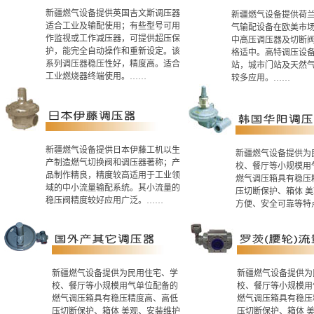
新疆燃气设备提供英国吉文斯调压器
新疆燃气设备提供荷
适合工业及输配使用；有些型号可用
气输配设备在欧美市
作监视或工作减压器，可提供超压保
中高压调压器及切断
护，能完全自动操作和重新设定。该
格适中。高特调压设备
系列调压器稳压性好，精度高。适合
站，城市门站及天然
工业燃烧器终端使用。……
较多应用。……
新疆燃气设备提供日本伊藤工机以生
新疆燃气设备提供为
产制造燃气切换阀和调压器著称；产
校、餐厅等小规模用
品制作精良，精度较高适用于工业领
燃气调压箱具有稳压
域的中小流量输配系统。其小流量的
压切断保护、箱体 
稳压阀精度较好应用广泛。……
方便、安全可靠等特
新疆燃气设备提供为民用住宅、学
新疆燃气设备提供为
校、餐厅等小规模用气单位配备的
校、餐厅等小规模用
燃气调压箱具有稳压精度高、高低
燃气调压箱具有稳压
压切断保护、箱体 美观、安装维护
压切断保护、箱体 