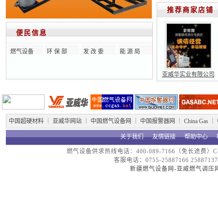
推荐商家店铺
便民信息
燃气设备
环 保 部
发 改 委
能 源 局
亚威华实业有限公司
中国超硬材料
｜
亚威华网站
｜
中国燃气设备网
｜
中国报警器网
｜
China Gas
｜
关于我们
┈
友情链接
┈
帮助中心
┈
燃气设备供求热线电话：400-089-7166（免长途费）Copyright
客服电话：0755-25887166 25887137
新疆燃气设备网-亚威燃气调压