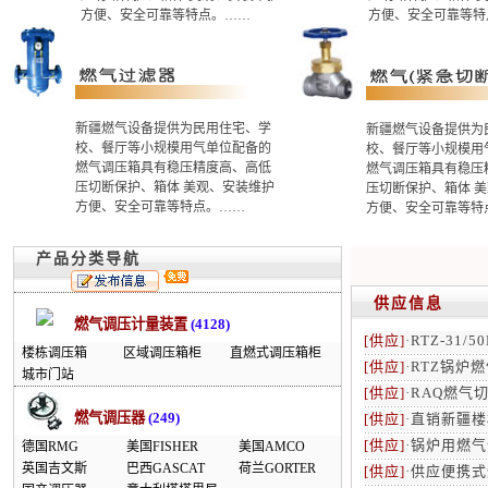
方便、安全可靠等特点。……
方便、安全可靠等特
新疆燃气设备提供为民用住宅、学
新疆燃气设备提供为
校、餐厅等小规模用气单位配备的
校、餐厅等小规模用
燃气调压箱具有稳压精度高、高低
燃气调压箱具有稳压
压切断保护、箱体 美观、安装维护
压切断保护、箱体 
方便、安全可靠等特点。……
方便、安全可靠等特
产品分类导航
供应信息
燃气调压计量装置
(4128)
[供应]
·
RTZ-31/
楼栋调压箱
区域调压箱柜
直燃式调压箱柜
[供应]
·
RTZ锅炉
城市门站
[供应]
·
RAQ燃气
燃气调压器
(249)
[供应]
·
直销新疆楼
[供应]
·
锅炉用燃气
德国RMG
美国FISHER
美国AMCO
英国吉文斯
巴西GASCAT
荷兰GORTER
[供应]
·
供应便携式