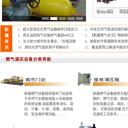
压器
楼栋调压箱
直燃式调压箱
德国RMG调压器
美国fisher调压
塔
新
1、
超大型液化天然气运输船昨日抵达江
2、
中亚天然气管道向国内输气
疆
4、
西北油田西气东输供气量超48亿立
5、
【新疆燃气关注】物联网
资
7、
北斗助力城市民生事业，“百城百联
8、
国家给予新疆脱贫攻坚特
讯
10、
潍坊天然气居民用户突破96万
11、
戴金星院士解读中国天
燃气调压设备分类导航
新疆燃气设备提供城市门站适用
新疆燃气设备提供为直
于天然气长输管线接入市政管网
锅炉、燃气空调、燃烧
的系统设备,该装置具有净化、调
压柜具备过滤、调压、
压、计量、分 配、加臭、遥测遥
能； 它能适应流量,压
控、安全保护等功能。 ……
迅速的工况条件。……