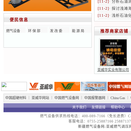
[11-2]
·
分析石油
[11-2]
·
探讨浅滩
[11-2]
·
浅析石油
便民信息
燃气设备
环 保 部
发 改 委
能 源 局
推荐商家店铺
亚威华实业有限公司
中国超硬材料
｜
亚威华网站
｜
中国燃气设备网
｜
中国报警器网
｜
China Gas
｜
关于我们
┈
友情链接
┈
帮助中心
┈
燃气设备供求热线电话：400-089-7166（免长途费）Copyright
客服电话：0755-25887166 25887137
新疆燃气设备网-亚威燃气调压