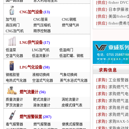
国产调压器
意大利塔塔里尼
[供应]
·
fisher D
[供应]
·
日本伊藤液
CNG加气设备
(13)
[供应]
·
美国fishe
加气柱
CNG管束
CNG钢瓶
[供应]
·
fisher费
高压阀门
燃气压缩机
燃气储气井
CNG加气机
顺序控制器
LNG供气设备
(17)
低温泵
LNG加气机
低温阀门
空温气化器
低温流量计
低温贮罐、钢瓶
LPG气化设备
(50)
求购信息
钢瓶胶管
液相切换阀
气象切换阀
[求购]
·
工业报警器
电热式气化器
空温式气化器
蒸气水浴式气化器
[求购]
·
求购燃气气
燃气流量计
(56)
[求购]
·
求购燃气电
质量流量计
靶式流量计
涡轮流量计
[求购]
·
求购燃气温
罗茨流量计
液体流量计
皮模式煤气表
[求购]
·
求购易开或
[求购]
·
求购燃气调
燃气报警装置
(207)
[求购]
·
求购HAX-
毒气报警器
燃气报警器
便携式报警器
[求购]
·
求购电动球