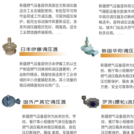
新疆燃气设备提供英国吉文斯调压器
新疆燃气设备提供荷
适合工业及输配使用；有些型号可用
气输配设备在欧美市
作监视或工作减压器，可提供超压保
中高压调压器及切断
护，能完全自动操作和重新设定。该
格适中。高特调压设备
系列调压器稳压性好，精度高。适合
站，城市门站及天然
工业燃烧器终端使用。……
较多应用。……
新疆燃气设备提供日本伊藤工机以生
新疆燃气设备提供为
产制造燃气切换阀和调压器著称；产
校、餐厅等小规模用
品制作精良，精度较高适用于工业领
燃气调压箱具有稳压
域的中小流量输配系统。其小流量的
压切断保护、箱体 
稳压阀精度较好应用广泛。……
方便、安全可靠等特
新疆燃气设备提供为民用住宅、学
新疆燃气设备提供为
校、餐厅等小规模用气单位配备的
校、餐厅等小规模用
燃气调压箱具有稳压精度高、高低
燃气调压箱具有稳压
压切断保护、箱体 美观、安装维护
压切断保护、箱体 