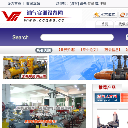
设为首页
｜
收藏本站
欢迎您：[游客] 请先
登录
或
注册
首页
找供
【
业界资讯
】 【
专业论文
】 【
展会信息
】 【
推荐产品