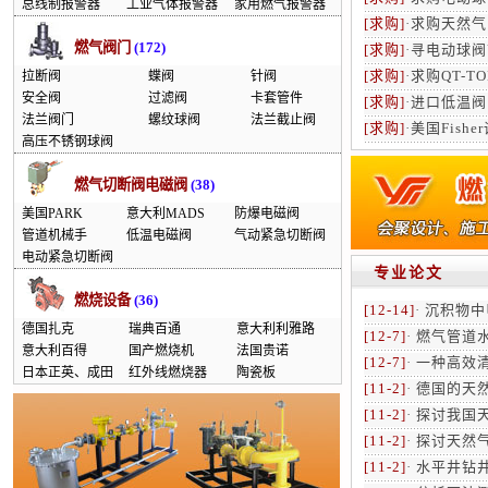
总线制报警器
工业气体报警器
家用燃气报警器
[求购]
·
求购天然气
燃气阀门
(172)
[求购]
·
寻电动球阀
[求购]
·
求购QT-T
拉断阀
蝶阀
针阀
安全阀
过滤阀
卡套管件
[求购]
·
进口低温阀门
法兰阀门
螺纹球阀
法兰截止阀
[求购]
·
美国Fish
高压不锈钢球阀
燃气切断阀电磁阀
(38)
美国PARK
意大利MADS
防爆电磁阀
管道机械手
低温电磁阀
气动紧急切断阀
电动紧急切断阀
专业论文
燃烧设备
(36)
[12-14]
·
沉积物中
德国扎克
瑞典百通
意大利利雅路
[12-7]
·
燃气管道
意大利百得
国产燃烧机
法国贵诺
[12-7]
·
一种高效
日本正英、成田
红外线燃烧器
陶瓷板
[11-2]
·
德国的天
[11-2]
·
探讨我国
[11-2]
·
探讨天然气
[11-2]
·
水平井钻