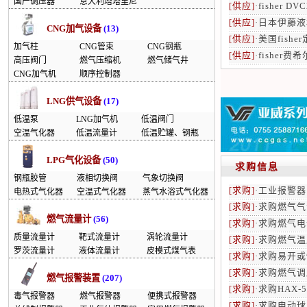
国产调压器
意大利塔塔里尼
[供应]
·
fisher D
[供应]
·
日本伊藤液
CNG加气设备
(13)
[供应]
·
美国fishe
加气柱
CNG管束
CNG钢瓶
[供应]
·
fisher费
高压阀门
燃气压缩机
燃气储气井
CNG加气机
顺序控制器
LNG供气设备
(17)
低温泵
LNG加气机
低温阀门
空温气化器
低温流量计
低温贮罐、钢瓶
LPG气化设备
(50)
求购信息
钢瓶胶管
液相切换阀
气象切换阀
[求购]
·
工业报警器
电热式气化器
空温式气化器
蒸气水浴式气化器
[求购]
·
求购燃气气
燃气流量计
(56)
[求购]
·
求购燃气电
质量流量计
靶式流量计
涡轮流量计
[求购]
·
求购燃气温
罗茨流量计
液体流量计
皮模式煤气表
[求购]
·
求购易开或
[求购]
·
求购燃气调
燃气报警装置
(207)
[求购]
·
求购HAX-
毒气报警器
燃气报警器
便携式报警器
[求购]
·
求购电动球