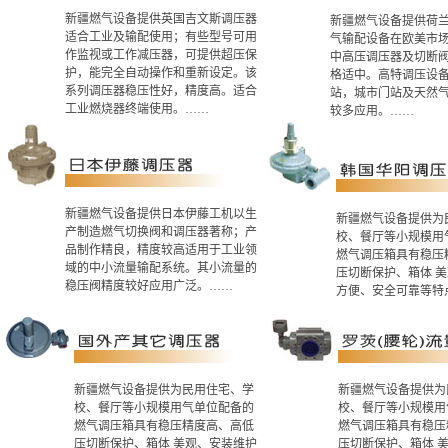
新疆燃气设备提供英国吉文斯调压器
新疆燃气设备提供荷
适合工业及输配使用；有些型号可用
气输配设备在欧美市
作监视或工作减压器，可提供超压保
中高压调压器及切断
护，能完全自动操作和重新设定。该
格适中。高特调压设备
系列调压器稳压性好，精度高。适合
站，城市门站及天然
工业燃烧器终端使用。……
较多应用。……
新疆燃气设备提供日本伊藤工机以生
新疆燃气设备提供为
产制造燃气切换阀和调压器著称；产
校、餐厅等小规模用
品制作精良，精度较高适用于工业领
燃气调压箱具有稳压
域的中小流量输配系统。其小流量的
压切断保护、箱体 
稳压阀精度较好应用广泛。……
方便、安全可靠等特
新疆燃气设备提供为民用住宅、学
新疆燃气设备提供为
校、餐厅等小规模用气单位配备的
校、餐厅等小规模用
燃气调压箱具有稳压精度高、高低
燃气调压箱具有稳压
压切断保护、箱体 美观、安装维护
压切断保护、箱体 