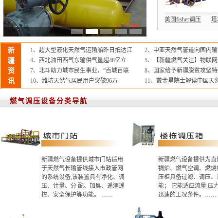
调压器
楼栋调压箱
直燃式调压箱
德国RMG调压器
美国fisher调压
新
1、
超大型液化天然气运输船昨日抵达江
2、
中亚天然气管道向国内输气
疆
4、
西北油田西气东输供气量超48亿立
5、
【新疆燃气关注】物联网
资
7、
北斗助力城市民生事业，“百城百联
8、
国家给予新疆脱贫攻坚特
讯
10、
潍坊天然气居民用户突破96万
11、
戴金星院士解读中国天
燃气调压设备分类导航
新疆燃气设备提供城市门站适用
新疆燃气设备提供为直
于天然气长输管线接入市政管网
锅炉、燃气空调、燃烧
的系统设备,该装置具有净化、调
压柜具备过滤、调压、
压、计量、分 配、加臭、遥测遥
能； 它能适应流量,压
控、安全保护等功能。 ……
迅速的工况条件。……