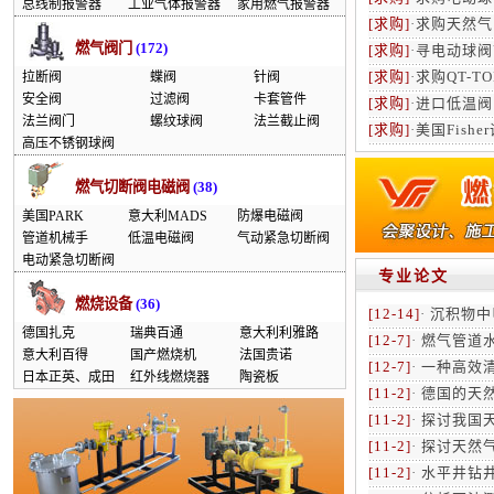
总线制报警器
工业气体报警器
家用燃气报警器
[求购]
·
求购天然气
燃气阀门
(172)
[求购]
·
寻电动球阀
[求购]
·
求购QT-T
拉断阀
蝶阀
针阀
安全阀
过滤阀
卡套管件
[求购]
·
进口低温阀门
法兰阀门
螺纹球阀
法兰截止阀
[求购]
·
美国Fish
高压不锈钢球阀
燃气切断阀电磁阀
(38)
美国PARK
意大利MADS
防爆电磁阀
管道机械手
低温电磁阀
气动紧急切断阀
电动紧急切断阀
专业论文
燃烧设备
(36)
[12-14]
·
沉积物中
德国扎克
瑞典百通
意大利利雅路
[12-7]
·
燃气管道
意大利百得
国产燃烧机
法国贵诺
[12-7]
·
一种高效
日本正英、成田
红外线燃烧器
陶瓷板
[11-2]
·
德国的天
[11-2]
·
探讨我国
[11-2]
·
探讨天然气
[11-2]
·
水平井钻