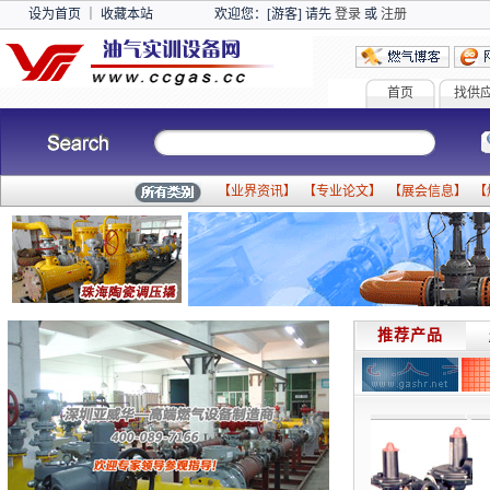
设为首页
｜
收藏本站
欢迎您：[游客] 请先
登录
或
注册
首页
找供
【
业界资讯
】 【
专业论文
】 【
展会信息
】 【
推荐产品