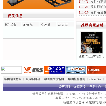
[11-2]
·
分析石油
[11-2]
·
探讨浅滩
[11-2]
·
浅析石油
便民信息
燃气设备
环 保 部
发 改 委
能 源 局
推荐商家店铺
亚威华实业有限公司
中国超硬材料
｜
亚威华网站
｜
中国燃气设备网
｜
中国报警器网
｜
China Gas
｜
关于我们
┈
友情链接
┈
帮助中心
┈
燃气设备供求热线电话：400-089-7166（免长途费）Copyright
客服电话：0755-25887166 25887137
新疆燃气设备网-亚威燃气调压