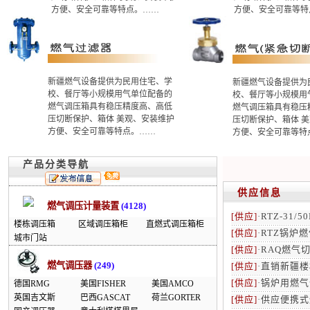
方便、安全可靠等特点。……
方便、安全可靠等特
新疆燃气设备提供为民用住宅、学
新疆燃气设备提供为
校、餐厅等小规模用气单位配备的
校、餐厅等小规模用
燃气调压箱具有稳压精度高、高低
燃气调压箱具有稳压
压切断保护、箱体 美观、安装维护
压切断保护、箱体 
方便、安全可靠等特点。……
方便、安全可靠等特
产品分类导航
供应信息
燃气调压计量装置
(4128)
[供应]
·
RTZ-31/
楼栋调压箱
区域调压箱柜
直燃式调压箱柜
[供应]
·
RTZ锅炉
城市门站
[供应]
·
RAQ燃气
燃气调压器
(249)
[供应]
·
直销新疆楼
[供应]
·
锅炉用燃气
德国RMG
美国FISHER
美国AMCO
英国吉文斯
巴西GASCAT
荷兰GORTER
[供应]
·
供应便携式