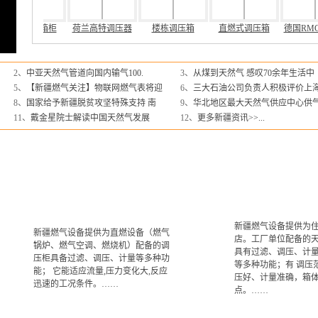
区域调压箱柜
荷兰高特调压器
楼栋调压箱
直燃式调压箱
德国R
2、
中亚天然气管道向国内输气100.
3、
从煤到天然气 感叹70余年生活中
5、
【新疆燃气关注】物联网燃气表将迎
6、
三大石油公司负责人积极评价上
8、
国家给予新疆脱贫攻坚特殊支持 南
9、
华北地区最大天然气供应中心供
11、
戴金星院士解读中国天然气发展
12、
更多新疆资讯>>...
新疆燃气设备提供为
新疆燃气设备提供为直燃设备（燃气
店。工厂单位配备的
锅炉、燃气空调、燃烧机）配备的调
具有过滤、调压、计
压柜具备过滤、调压、计量等多种功
等多种功能；有 调压
能； 它能适应流量,压力变化大,反应
压好、计量准确，箱
迅速的工况条件。……
点。……