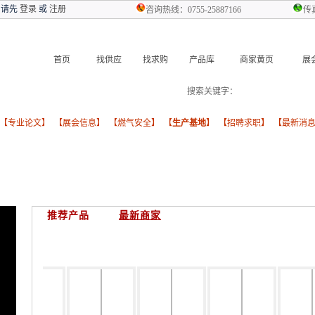
 请先
登录
或
注册
咨询热线：0755-25887166
传真
首页
找供应
找求购
产品库
商家黄页
展
搜索关键字：
燃气设备
气化器
报警
 【
专业论文
】 【
展会信息
】 【
燃气安全
】 【
生产基地
】 【
招聘求职
】 【
最新消
推荐产品
最新商家