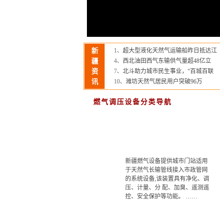
调压箱
德国RMG调压器
美国fisher调压
塔塔里尼调压器
区域调压箱
新
1、
超大型液化天然气运输船昨日抵达江
疆
4、
西北油田西气东输供气量超48亿立
资
7、
北斗助力城市民生事业，“百城百联
讯
10、
潍坊天然气居民用户突破96万
燃气调压设备分类导航
新疆燃气设备提供城市门站适用
于天然气长输管线接入市政管网
的系统设备,该装置具有净化、调
压、计量、分 配、加臭、遥测遥
控、安全保护等功能。 ……