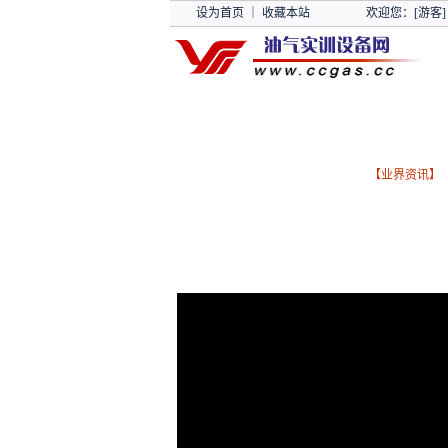
设为首页
｜
收藏本站
欢迎您：[游客]
【
业界资讯
】