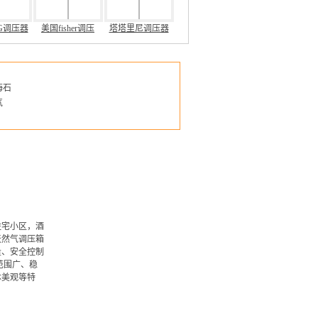
MG调压器
美国fisher调压
塔塔里尼调压器
海石
气
住宅小区，酒
天然气调压箱
量、安全控制
范围广、稳
体美观等特