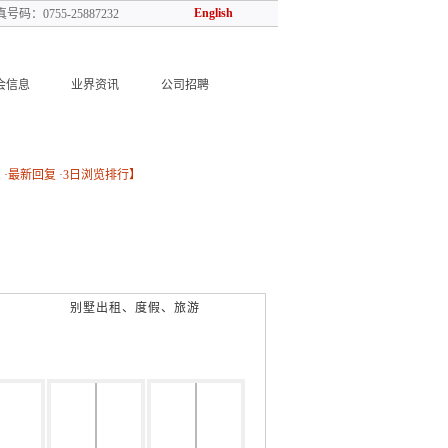
English
号码：0755-25887232
会信息
业界资讯
公司招聘
器
计量检测
测试仪表
管道阀门
加气动力
低温设备
燃烧器
防爆消防
息
·
最新回复
·
3日浏览排行
】
别墅出租、度假、旅游