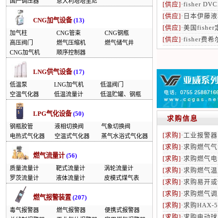
国产调压器
意大利塔塔里尼
[供应]
·
fisher D
[供应]
·
日本伊藤液
CNG加气设备
(13)
[供应]
·
美国fishe
加气柱
CNG管束
CNG钢瓶
[供应]
·
fisher费
高压阀门
燃气压缩机
燃气储气井
CNG加气机
顺序控制器
LNG供气设备
(17)
低温泵
LNG加气机
低温阀门
空温气化器
低温流量计
低温贮罐、钢瓶
LPG气化设备
(50)
求购信息
钢瓶胶管
液相切换阀
气象切换阀
[求购]
·
工业报警器
电热式气化器
空温式气化器
蒸气水浴式气化器
[求购]
·
求购燃气气
燃气流量计
(56)
[求购]
·
求购燃气电
质量流量计
靶式流量计
涡轮流量计
[求购]
·
求购燃气温
罗茨流量计
液体流量计
皮模式煤气表
[求购]
·
求购易开或
[求购]
·
求购燃气调
燃气报警装置
(207)
[求购]
·
求购HAX-
毒气报警器
燃气报警器
便携式报警器
[求购]
·
求购电动球