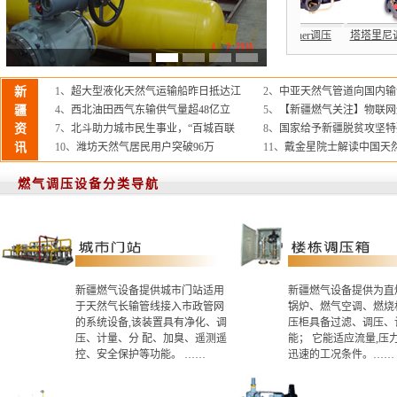
楼栋调压箱
直燃式调压箱
德国RMG调压器
美国fisher调压
塔塔里
新
1、
超大型液化天然气运输船昨日抵达江
2、
中亚天然气管道向国内输气
疆
4、
西北油田西气东输供气量超48亿立
5、
【新疆燃气关注】物联网
资
7、
北斗助力城市民生事业，“百城百联
8、
国家给予新疆脱贫攻坚特
讯
10、
潍坊天然气居民用户突破96万
11、
戴金星院士解读中国天
燃气调压设备分类导航
新疆燃气设备提供城市门站适用
新疆燃气设备提供为直
于天然气长输管线接入市政管网
锅炉、燃气空调、燃烧
的系统设备,该装置具有净化、调
压柜具备过滤、调压、
压、计量、分 配、加臭、遥测遥
能； 它能适应流量,压
控、安全保护等功能。 ……
迅速的工况条件。……