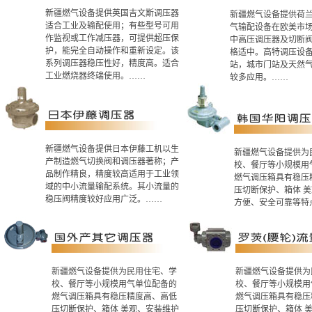
新疆燃气设备提供英国吉文斯调压器
新疆燃气设备提供荷
适合工业及输配使用；有些型号可用
气输配设备在欧美市
作监视或工作减压器，可提供超压保
中高压调压器及切断
护，能完全自动操作和重新设定。该
格适中。高特调压设备
系列调压器稳压性好，精度高。适合
站，城市门站及天然
工业燃烧器终端使用。……
较多应用。……
新疆燃气设备提供日本伊藤工机以生
新疆燃气设备提供为
产制造燃气切换阀和调压器著称；产
校、餐厅等小规模用
品制作精良，精度较高适用于工业领
燃气调压箱具有稳压
域的中小流量输配系统。其小流量的
压切断保护、箱体 
稳压阀精度较好应用广泛。……
方便、安全可靠等特
新疆燃气设备提供为民用住宅、学
新疆燃气设备提供为
校、餐厅等小规模用气单位配备的
校、餐厅等小规模用
燃气调压箱具有稳压精度高、高低
燃气调压箱具有稳压
压切断保护、箱体 美观、安装维护
压切断保护、箱体 