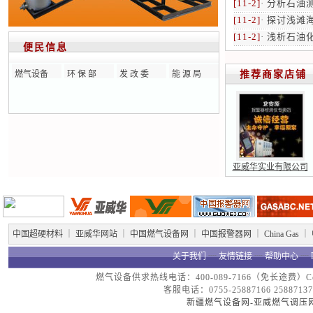
[11-2]
·
分析石油
[11-2]
·
探讨浅滩
[11-2]
·
浅析石油
便民信息
燃气设备
环 保 部
发 改 委
能 源 局
推荐商家店铺
亚威华实业有限公司
中国超硬材料
｜
亚威华网站
｜
中国燃气设备网
｜
中国报警器网
｜
China Gas
｜
关于我们
┈
友情链接
┈
帮助中心
┈
燃气设备供求热线电话：400-089-7166（免长途费）Copyright
客服电话：0755-25887166 25887137
新疆燃气设备网-亚威燃气调压