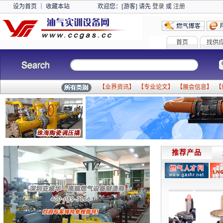
设为首页
｜
收藏本站
欢迎您：[游客] 请先
登录
或
注册
首页
找供
【
业界资讯
】 【
专业论文
】 【
展会信息
】 【
推荐产品