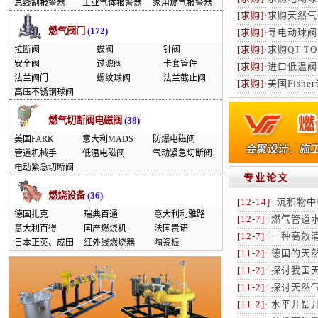
总线制报警器
工业气体报警器
家用燃气报警器
[求购]
·
求购天然气
燃气阀门
(172)
[求购]
·
寻电动球阀
[求购]
·
求购QT-T
拉断阀
蝶阀
针阀
安全阀
过滤阀
卡套管件
[求购]
·
进口低温阀门
法兰阀门
螺纹球阀
法兰截止阀
[求购]
·
美国Fish
高压不锈钢球阀
燃气切断阀电磁阀
(38)
美国PARK
意大利MADS
防爆电磁阀
管道机械手
低温电磁阀
气动紧急切断阀
电动紧急切断阀
专业论文
燃烧设备
(36)
[12-14]
·
沉积物中
德国扎克
瑞典百通
意大利利雅路
[12-7]
·
燃气管道
意大利百得
国产燃烧机
法国贵诺
[12-7]
·
一种高效
日本正英、成田
红外线燃烧器
陶瓷板
[11-2]
·
德国的天
[11-2]
·
探讨我国
[11-2]
·
探讨天然气
[11-2]
·
水平井钻