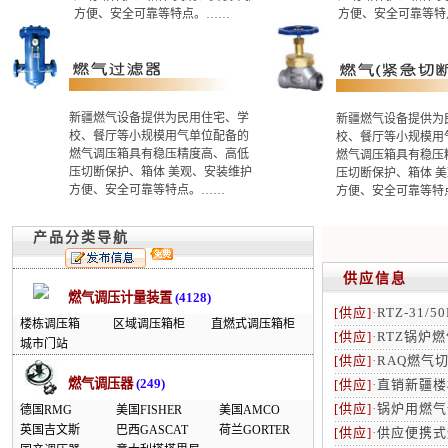
方便、安全可靠等特点。……
方便、安全可靠等特
新疆燃气设备提供为民用住宅、学
新疆燃气设备提供为
校、餐厅等小规模用气单位配备的
校、餐厅等小规模用
燃气调压箱具有稳压精度高、高低
燃气调压箱具有稳压
压切断保护、箱体 美观、安装维护
压切断保护、箱体 
方便、安全可靠等特点。……
方便、安全可靠等特
产品分类导航
供应信息
燃气调压计量装置
(4128)
[供应]
·
RTZ-31/
楼栋调压箱
区域调压箱柜
直燃式调压箱柜
[供应]
·
RTZ锅炉
城市门站
[供应]
·
RAQ燃气
燃气调压器
(249)
[供应]
·
直销新疆楼
[供应]
·
锅炉用燃气
德国RMG
美国FISHER
美国AMCO
英国吉文斯
巴西GASCAT
荷兰GORTER
[供应]
·
供应便携式