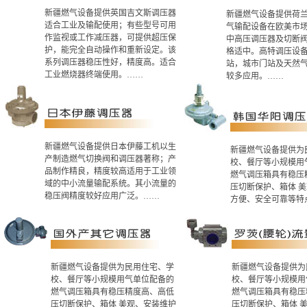
新疆燃气设备提供英国吉文斯调压器
新疆燃气设备提供荷
适合工业及输配使用；有些型号可用
气输配设备在欧美市
作监视或工作减压器，可提供超压保
中高压调压器及切断
护，能完全自动操作和重新设定。该
格适中。高特调压设备
系列调压器稳压性好，精度高。适合
站，城市门站及天然
工业燃烧器终端使用。……
较多应用。……
新疆燃气设备提供日本伊藤工机以生
新疆燃气设备提供为
产制造燃气切换阀和调压器著称；产
校、餐厅等小规模用
品制作精良，精度较高适用于工业领
燃气调压箱具有稳压
域的中小流量输配系统。其小流量的
压切断保护、箱体 
稳压阀精度较好应用广泛。……
方便、安全可靠等特
新疆燃气设备提供为民用住宅、学
新疆燃气设备提供为
校、餐厅等小规模用气单位配备的
校、餐厅等小规模用
燃气调压箱具有稳压精度高、高低
燃气调压箱具有稳压
压切断保护、箱体 美观、安装维护
压切断保护、箱体 