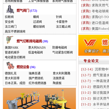
总线制报警器
工业气体报警器
家用燃气报警器
[求购]
·
求购天然气
燃气阀门
(172)
[求购]
·
寻电动球阀
[求购]
·
求购QT-T
拉断阀
蝶阀
针阀
安全阀
过滤阀
卡套管件
[求购]
·
进口低温阀门
法兰阀门
螺纹球阀
法兰截止阀
[求购]
·
美国Fish
高压不锈钢球阀
燃气切断阀电磁阀
(38)
美国PARK
意大利MADS
防爆电磁阀
管道机械手
低温电磁阀
气动紧急切断阀
电动紧急切断阀
专业论文
燃烧设备
(36)
[12-14]
·
沉积物中
德国扎克
瑞典百通
意大利利雅路
[12-7]
·
燃气管道
意大利百得
国产燃烧机
法国贵诺
[12-7]
·
一种高效
日本正英、成田
红外线燃烧器
陶瓷板
[11-2]
·
德国的天
[11-2]
·
探讨我国
[11-2]
·
探讨天然气
[11-2]
·
水平井钻