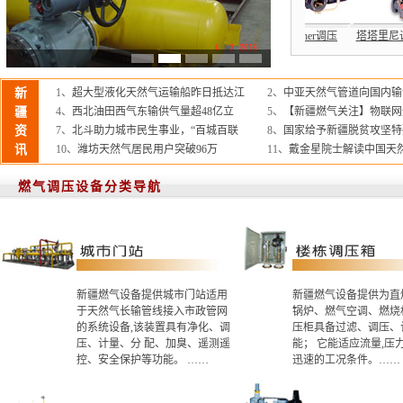
楼栋调压箱
直燃式调压箱
德国RMG调压器
美国fisher调压
塔塔里
新
1、
超大型液化天然气运输船昨日抵达江
2、
中亚天然气管道向国内输气
疆
4、
西北油田西气东输供气量超48亿立
5、
【新疆燃气关注】物联网
资
7、
北斗助力城市民生事业，“百城百联
8、
国家给予新疆脱贫攻坚特
讯
10、
潍坊天然气居民用户突破96万
11、
戴金星院士解读中国天
燃气调压设备分类导航
新疆燃气设备提供城市门站适用
新疆燃气设备提供为直
于天然气长输管线接入市政管网
锅炉、燃气空调、燃烧
的系统设备,该装置具有净化、调
压柜具备过滤、调压、
压、计量、分 配、加臭、遥测遥
能； 它能适应流量,压
控、安全保护等功能。 ……
迅速的工况条件。……