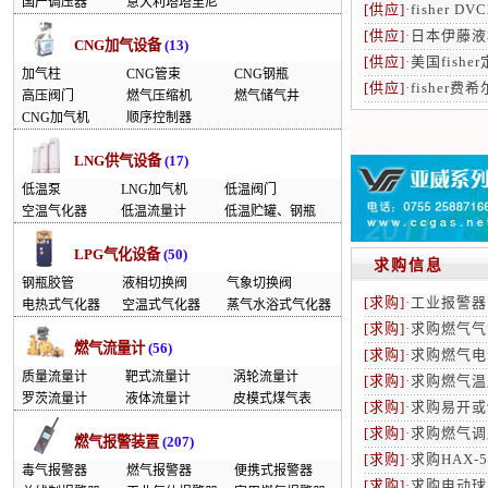
国产调压器
意大利塔塔里尼
[供应]
·
fisher D
[供应]
·
日本伊藤液
CNG加气设备
(13)
[供应]
·
美国fishe
加气柱
CNG管束
CNG钢瓶
[供应]
·
fisher费
高压阀门
燃气压缩机
燃气储气井
CNG加气机
顺序控制器
LNG供气设备
(17)
低温泵
LNG加气机
低温阀门
空温气化器
低温流量计
低温贮罐、钢瓶
LPG气化设备
(50)
求购信息
钢瓶胶管
液相切换阀
气象切换阀
[求购]
·
工业报警器
电热式气化器
空温式气化器
蒸气水浴式气化器
[求购]
·
求购燃气气
燃气流量计
(56)
[求购]
·
求购燃气电
质量流量计
靶式流量计
涡轮流量计
[求购]
·
求购燃气温
罗茨流量计
液体流量计
皮模式煤气表
[求购]
·
求购易开或
[求购]
·
求购燃气调
燃气报警装置
(207)
[求购]
·
求购HAX-
毒气报警器
燃气报警器
便携式报警器
[求购]
·
求购电动球