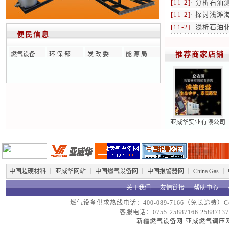
[11-2]
·
分析石油
[11-2]
·
探讨浅滩
[11-2]
·
浅析石油
便民信息
燃气设备
环 保 部
发 改 委
能 源 局
推荐商家店铺
亚威华实业有限公司
中国超硬材料
｜
亚威华网站
｜
中国燃气设备网
｜
中国报警器网
｜
China Gas
｜
关于我们
┈
友情链接
┈
帮助中心
┈
燃气设备供求热线电话：400-089-7166（免长途费）Copyright
客服电话：0755-25887166 25887137
新疆燃气设备网-亚威燃气调压