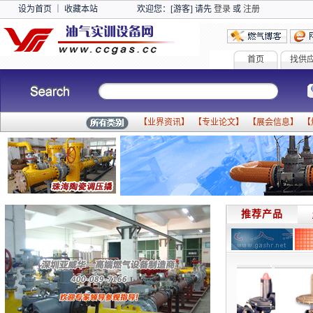
设为首页
｜
收藏本站
欢迎您：[游客] 请先
登录
或
注册
首页
找供
【
业界资讯
】 【
专业论文
】 【
展会信息
】 【
推荐产品