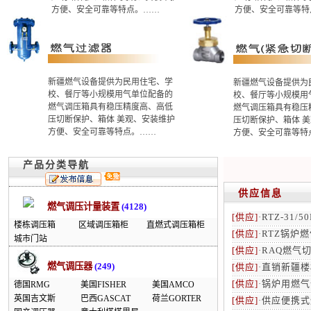
方便、安全可靠等特点。……
方便、安全可靠等特
新疆燃气设备提供为民用住宅、学
新疆燃气设备提供为
校、餐厅等小规模用气单位配备的
校、餐厅等小规模用
燃气调压箱具有稳压精度高、高低
燃气调压箱具有稳压
压切断保护、箱体 美观、安装维护
压切断保护、箱体 
方便、安全可靠等特点。……
方便、安全可靠等特
产品分类导航
供应信息
燃气调压计量装置
(4128)
[供应]
·
RTZ-31/
楼栋调压箱
区域调压箱柜
直燃式调压箱柜
[供应]
·
RTZ锅炉
城市门站
[供应]
·
RAQ燃气
燃气调压器
(249)
[供应]
·
直销新疆楼
[供应]
·
锅炉用燃气
德国RMG
美国FISHER
美国AMCO
英国吉文斯
巴西GASCAT
荷兰GORTER
[供应]
·
供应便携式