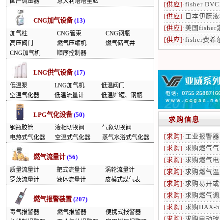
国产调压器
意大利塔塔里尼
[供应]
·
fisher D
[供应]
·
日本伊藤液
CNG加气设备
(13)
[供应]
·
美国fishe
加气柱
CNG管束
CNG钢瓶
[供应]
·
fisher费
高压阀门
燃气压缩机
燃气储气井
CNG加气机
顺序控制器
LNG供气设备
(17)
低温泵
LNG加气机
低温阀门
空温气化器
低温流量计
低温贮罐、钢瓶
LPG气化设备
(50)
求购信息
钢瓶胶管
液相切换阀
气象切换阀
[求购]
·
工业报警器
电热式气化器
空温式气化器
蒸气水浴式气化器
[求购]
·
求购燃气气
燃气流量计
(56)
[求购]
·
求购燃气电
质量流量计
靶式流量计
涡轮流量计
[求购]
·
求购燃气温
罗茨流量计
液体流量计
皮模式煤气表
[求购]
·
求购易开或
[求购]
·
求购燃气调
燃气报警装置
(207)
[求购]
·
求购HAX-
毒气报警器
燃气报警器
便携式报警器
[求购]
·
求购电动球