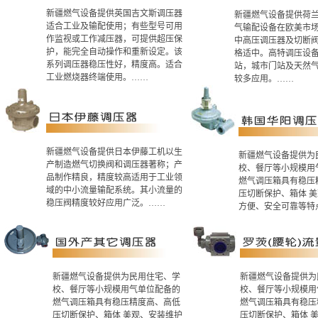
新疆燃气设备提供英国吉文斯调压器
新疆燃气设备提供荷
适合工业及输配使用；有些型号可用
气输配设备在欧美市
作监视或工作减压器，可提供超压保
中高压调压器及切断
护，能完全自动操作和重新设定。该
格适中。高特调压设备
系列调压器稳压性好，精度高。适合
站，城市门站及天然
工业燃烧器终端使用。……
较多应用。……
新疆燃气设备提供日本伊藤工机以生
新疆燃气设备提供为
产制造燃气切换阀和调压器著称；产
校、餐厅等小规模用
品制作精良，精度较高适用于工业领
燃气调压箱具有稳压
域的中小流量输配系统。其小流量的
压切断保护、箱体 
稳压阀精度较好应用广泛。……
方便、安全可靠等特
新疆燃气设备提供为民用住宅、学
新疆燃气设备提供为
校、餐厅等小规模用气单位配备的
校、餐厅等小规模用
燃气调压箱具有稳压精度高、高低
燃气调压箱具有稳压
压切断保护、箱体 美观、安装维护
压切断保护、箱体 