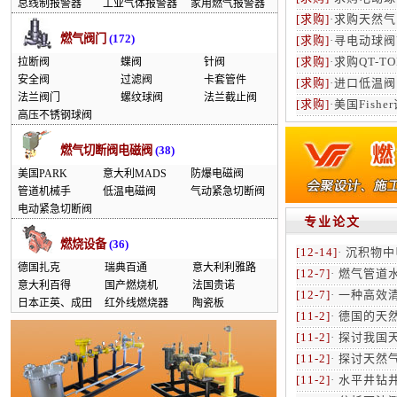
总线制报警器
工业气体报警器
家用燃气报警器
[求购]
·
求购天然气
燃气阀门
(172)
[求购]
·
寻电动球阀
[求购]
·
求购QT-T
拉断阀
蝶阀
针阀
安全阀
过滤阀
卡套管件
[求购]
·
进口低温阀门
法兰阀门
螺纹球阀
法兰截止阀
[求购]
·
美国Fish
高压不锈钢球阀
燃气切断阀电磁阀
(38)
美国PARK
意大利MADS
防爆电磁阀
管道机械手
低温电磁阀
气动紧急切断阀
电动紧急切断阀
专业论文
燃烧设备
(36)
[12-14]
·
沉积物中
德国扎克
瑞典百通
意大利利雅路
[12-7]
·
燃气管道
意大利百得
国产燃烧机
法国贵诺
[12-7]
·
一种高效
日本正英、成田
红外线燃烧器
陶瓷板
[11-2]
·
德国的天
[11-2]
·
探讨我国
[11-2]
·
探讨天然气
[11-2]
·
水平井钻