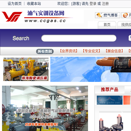
设为首页
｜
收藏本站
欢迎您：[游客] 请先
登录
或
注册
首页
找供
【
业界资讯
】 【
专业论文
】 【
展会信息
】 【
推荐产品