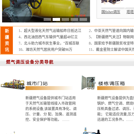
压器
楼栋调压箱
直燃式调压箱
德国RMG调压器
美国fisher调压
塔
新
1、
超大型液化天然气运输船昨日抵达江
2、
中亚天然气管道向国内输气
疆
4、
西北油田西气东输供气量超48亿立
5、
【新疆燃气关注】物联网
资
7、
北斗助力城市民生事业，“百城百联
8、
国家给予新疆脱贫攻坚特
讯
10、
潍坊天然气居民用户突破96万
11、
戴金星院士解读中国天
燃气调压设备分类导航
新疆燃气设备提供城市门站适用
新疆燃气设备提供为直
于天然气长输管线接入市政管网
锅炉、燃气空调、燃烧
的系统设备,该装置具有净化、调
压柜具备过滤、调压、
压、计量、分 配、加臭、遥测遥
能； 它能适应流量,压
控、安全保护等功能。 ……
迅速的工况条件。……