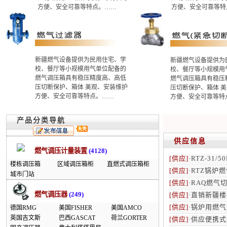
方便、安全可靠等特点。……
方便、安全可靠等特
新疆燃气设备提供为民用住宅、学
新疆燃气设备提供为
校、餐厅等小规模用气单位配备的
校、餐厅等小规模用
燃气调压箱具有稳压精度高、高低
燃气调压箱具有稳压
压切断保护、箱体 美观、安装维护
压切断保护、箱体 
方便、安全可靠等特点。……
方便、安全可靠等特
产品分类导航
供应信息
燃气调压计量装置
(4128)
[供应]
·
RTZ-31/
楼栋调压箱
区域调压箱柜
直燃式调压箱柜
[供应]
·
RTZ锅炉
城市门站
[供应]
·
RAQ燃气
燃气调压器
(249)
[供应]
·
直销新疆楼
[供应]
·
锅炉用燃气
德国RMG
美国FISHER
美国AMCO
英国吉文斯
巴西GASCAT
荷兰GORTER
[供应]
·
供应便携式