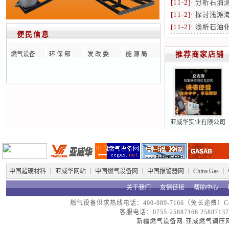
[11-2]
·
分析石油
[11-2]
·
探讨浅滩
[11-2]
·
浅析石油
便民信息
燃气设备
环 保 部
发 改 委
能 源 局
推荐商家店铺
亚威华实业有限公司
中国超硬材料
｜
亚威华网站
｜
中国燃气设备网
｜
中国报警器网
｜
China Gas
｜
关于我们
┈
友情链接
┈
帮助中心
┈
燃气设备供求热线电话：400-089-7166（免长途费）Copyright
客服电话：0755-25887166 25887137
新疆燃气设备网-亚威燃气调压