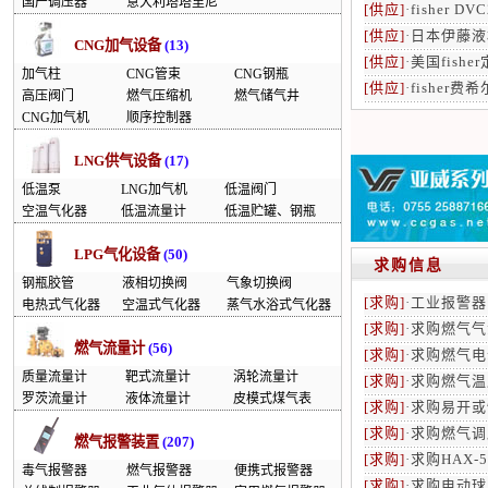
国产调压器
意大利塔塔里尼
[供应]
·
fisher D
[供应]
·
日本伊藤液
CNG加气设备
(13)
[供应]
·
美国fishe
加气柱
CNG管束
CNG钢瓶
[供应]
·
fisher费
高压阀门
燃气压缩机
燃气储气井
CNG加气机
顺序控制器
LNG供气设备
(17)
低温泵
LNG加气机
低温阀门
空温气化器
低温流量计
低温贮罐、钢瓶
LPG气化设备
(50)
求购信息
钢瓶胶管
液相切换阀
气象切换阀
[求购]
·
工业报警器
电热式气化器
空温式气化器
蒸气水浴式气化器
[求购]
·
求购燃气气
燃气流量计
(56)
[求购]
·
求购燃气电
质量流量计
靶式流量计
涡轮流量计
[求购]
·
求购燃气温
罗茨流量计
液体流量计
皮模式煤气表
[求购]
·
求购易开或
[求购]
·
求购燃气调
燃气报警装置
(207)
[求购]
·
求购HAX-
毒气报警器
燃气报警器
便携式报警器
[求购]
·
求购电动球