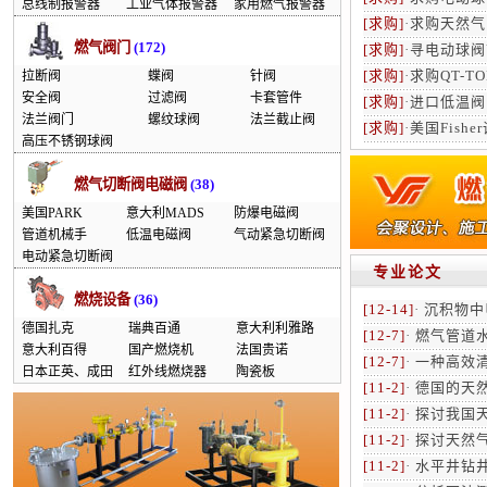
总线制报警器
工业气体报警器
家用燃气报警器
[求购]
·
求购天然气
燃气阀门
(172)
[求购]
·
寻电动球阀
[求购]
·
求购QT-T
拉断阀
蝶阀
针阀
安全阀
过滤阀
卡套管件
[求购]
·
进口低温阀门
法兰阀门
螺纹球阀
法兰截止阀
[求购]
·
美国Fish
高压不锈钢球阀
燃气切断阀电磁阀
(38)
美国PARK
意大利MADS
防爆电磁阀
管道机械手
低温电磁阀
气动紧急切断阀
电动紧急切断阀
专业论文
燃烧设备
(36)
[12-14]
·
沉积物中
德国扎克
瑞典百通
意大利利雅路
[12-7]
·
燃气管道
意大利百得
国产燃烧机
法国贵诺
[12-7]
·
一种高效
日本正英、成田
红外线燃烧器
陶瓷板
[11-2]
·
德国的天
[11-2]
·
探讨我国
[11-2]
·
探讨天然气
[11-2]
·
水平井钻