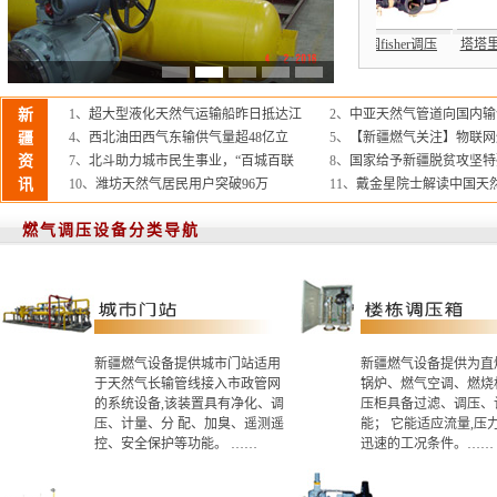
器
楼栋调压箱
直燃式调压箱
德国RMG调压器
美国fisher调压
塔
新
1、
超大型液化天然气运输船昨日抵达江
2、
中亚天然气管道向国内输气
疆
4、
西北油田西气东输供气量超48亿立
5、
【新疆燃气关注】物联网
资
7、
北斗助力城市民生事业，“百城百联
8、
国家给予新疆脱贫攻坚特
讯
10、
潍坊天然气居民用户突破96万
11、
戴金星院士解读中国天
燃气调压设备分类导航
新疆燃气设备提供城市门站适用
新疆燃气设备提供为直
于天然气长输管线接入市政管网
锅炉、燃气空调、燃烧
的系统设备,该装置具有净化、调
压柜具备过滤、调压、
压、计量、分 配、加臭、遥测遥
能； 它能适应流量,压
控、安全保护等功能。 ……
迅速的工况条件。……