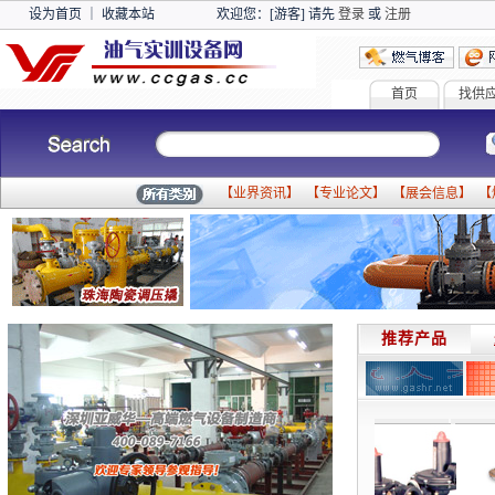
设为首页
｜
收藏本站
欢迎您：[游客] 请先
登录
或
注册
首页
找供
【
业界资讯
】 【
专业论文
】 【
展会信息
】 【
推荐产品