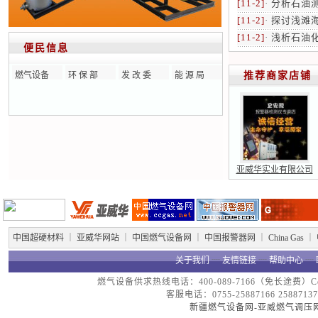
[11-2]
·
分析石油
[11-2]
·
探讨浅滩
[11-2]
·
浅析石油
便民信息
燃气设备
环 保 部
发 改 委
能 源 局
推荐商家店铺
亚威华实业有限公司
中国超硬材料
｜
亚威华网站
｜
中国燃气设备网
｜
中国报警器网
｜
China Gas
｜
关于我们
┈
友情链接
┈
帮助中心
┈
燃气设备供求热线电话：400-089-7166（免长途费）Copyright
客服电话：0755-25887166 25887137
新疆燃气设备网-亚威燃气调压