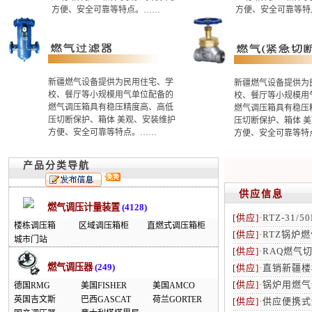
方便、安全可靠等特点。……
方便、安全可靠等特
新疆燃气设备提供为民用住宅、学
新疆燃气设备提供为
校、餐厅等小规模用气单位配备的
校、餐厅等小规模用
燃气调压箱具有稳压精度高、高低
燃气调压箱具有稳压
压切断保护、箱体 美观、安装维护
压切断保护、箱体 
方便、安全可靠等特点。……
方便、安全可靠等特
产品分类导航
供应信息
燃气调压计量装置
(4128)
[供应]
·
RTZ-31/
楼栋调压箱
区域调压箱柜
直燃式调压箱柜
[供应]
·
RTZ锅炉
城市门站
[供应]
·
RAQ燃气
燃气调压器
(249)
[供应]
·
直销新疆楼
[供应]
·
锅炉用燃气
德国RMG
美国FISHER
美国AMCO
英国吉文斯
巴西GASCAT
荷兰GORTER
[供应]
·
供应便携式