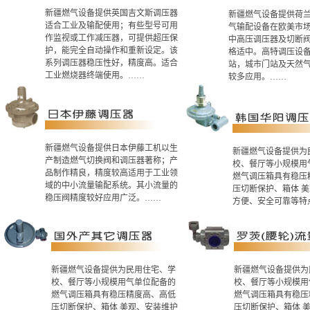
新疆燃气设备提供英国吉文斯调压器
新疆燃气设备提供荷
适合工业及输配使用；有些型号可用
气输配设备在欧美市
作监视或工作减压器，可提供超压保
中高压调压器及切断
护，能完全自动操作和重新设定。该
格适中。高特调压设备
系列调压器稳压性好，精度高。适合
站，城市门站及天然
工业燃烧器终端使用。……
较多应用。……
新疆燃气设备提供日本伊藤工机以生
新疆燃气设备提供为
产制造燃气切换阀和调压器著称；产
校、餐厅等小规模用
品制作精良，精度较高适用于工业领
燃气调压箱具有稳压
域的中小流量输配系统。其小流量的
压切断保护、箱体 
稳压阀精度较好应用广泛。……
方便、安全可靠等特
新疆燃气设备提供为民用住宅、学
新疆燃气设备提供为
校、餐厅等小规模用气单位配备的
校、餐厅等小规模用
燃气调压箱具有稳压精度高、高低
燃气调压箱具有稳压
压切断保护、箱体 美观、安装维护
压切断保护、箱体 