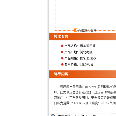
点击放大图片
技术参数
◆
产品名称：楼栋调压箱
◆
产品产地：河北枣强
◆
产品规格：RTZ-31/50Q
◆
参考价格：1280元/台
详细内容
调压箱产品用途：RTZ-*/*Q系列楼
户，此类调压器备有过滤器、过压自动切断和
范围广，也可与各类阀门、安全阀等组装成箱式单路
口压力范围P2:1-30KPa 调压精度：≤±5% 关闭压