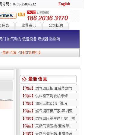
English
号码：0755-25887232
会信息
业界资讯
公司招聘
道阀门
加气动力
低温设备
燃烧器
防爆消防
息
·
最新回复
·
3日浏览排行
】
最新信息
【供应】
燃气调压柜 亚威华燃气
【供应】
供应松下洗衣机维修
【供应】
180kw潍柴分厂雅玛
【供应】
燃气调压柜厂家-深圳亚
【供应】
燃气调压箱生产厂家—首
【供应】
天然气调压撬-亚威华1
【供应】
天然气调压站-亚威华高