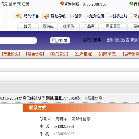
 请先
登录
或
注册
咨询热线：0755-25887166
传真
首页
找供应
找求购
产品库
商家黄页
展
燃气设备
气化器
搜索关键字：
报警器
计量检测
测试仪表
管
 【
专业论文
】 【
展会信息
】 【
燃气安全
】 【
生产基地
】 【
招聘求职
】 【
最新消
9-03 16:28:54 信息已经过期了
浏览/回复:
7745次/0次 [
收藏此信息
]
联系方式
联系人：
周明祥←[发邮件信息]
电 话：
03188223768
手 机：
13780289237