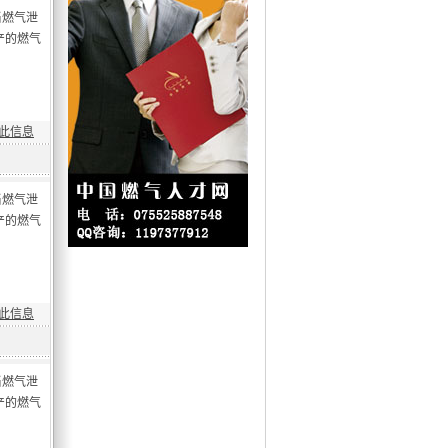
当燃气泄
产的燃气
此信息
当燃气泄
产的燃气
此信息
当燃气泄
产的燃气