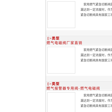
家用燃气紧急切断阀
漏达到一定浓度时，作
紧急切断阀具有国家三
[>类型
家用燃气紧急切断阀
漏达到一定浓度时，作
紧急切断阀具有国家三
[>类型
家用燃气紧急切断阀
漏达到一定浓度时，作
紧急切断阀具有国家三