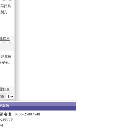
电磁阀系
 控制方
此信息
气泄漏报
气安全。
此信息
尾页
藏本站
告部电话：0755-25887548
298778