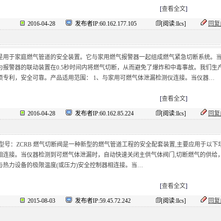
[
查看全文
]
2016-04-28
发布者IP:60.162.177.105
[阅读:llcs]
回复
是用于家庭燃气管道的安全装置。它与家用燃气报警器一起组成燃气紧急切断系统。
为报警器的联动装置在0.5秒时间内将燃气切断，从而避免了爆炸和中毒事故。我们生
项专利，安全可靠。产品适用范围： 1、与家用可燃气体泄漏检测仪连接。当仪器…
[
查看全文
]
2016-04-28
发布者IP:60.162.85.224
[阅读:llcs]
回复
型号：ZCRB 燃气切断阀是一种新型的燃气管道工程的安全配套装置,主要应用于以下场合
相连接。当仪器检测到可燃气体泄漏时，自动快速关闭主供气体阀门,切断燃气的供给
.与热力设备的极限温度(或压力)安全控制器相连接。当…
[
查看全文
]
2015-08-03
发布者IP:59.45.72.242
[阅读:llcs]
回复