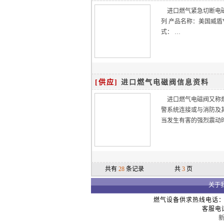
进口燃气紧急切断电
列 产品名称：美国威盾VTON燃气
式： …
[供应]
进口燃气电磁阀信息资料
进口燃气电磁阀又称
警系统连接或与消防及
当发生有害的强烈震动
共有
28
条记录
共
3
页
关于
燃气设备供求热线电话：400-08
客服电话：