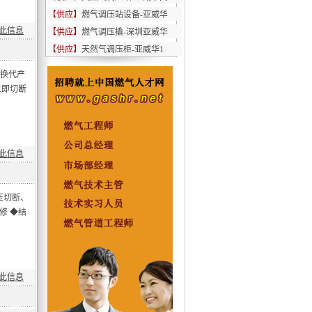
【供应】
燃气调压站设备-亚威华
此信息
【供应】
燃气调压撬-深圳亚威华
【供应】
天然气调压柜-亚威华1
型换代产
立即切断
此信息
压切断、
修 ◆结
此信息