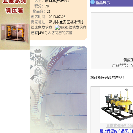
店主：
廖诗高(ycdyk4)
新品展示
积分：
78
物品数：
21
创店时间：
2013-07-26
商家地址：
深圳市宝安区福永镇东
给店家发信息
已有
[4912]
人访问您的店铺
供应
产品型号： YK
您可能感兴趣的产品！
直燃式调压柜200
请上传您的产品图片信息