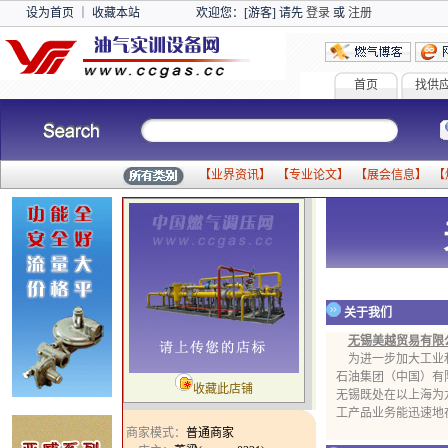
设为首页
｜
收藏本站
欢迎您：[游客] 请先
登录
或
注册
首页
找供
【
业界资讯
】 【
专业论文
】 【
展会信息
】 【
关于我们
无锡美越贸易有限
为进一步加大工业和
石油集团（中国）有
收藏此店铺
无锡既处在以上海为
工产品业务能迅速地在
商家模式：
普通商家