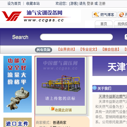
设为首页
｜
收藏本站
欢迎您：[游客] 请先
登录
或
注册
首页
找供
【
业界资讯
】 【
专业论文
】 【
展会信息
】 【
天津
关于我们
天津市益斯达燃气
天津市益斯达燃气设
和天然气设备为主）
收藏此店铺
具有一流的燃气设备安
单位。营销网络遍布
系。公司依托能源产业
商家模式：
普通商家