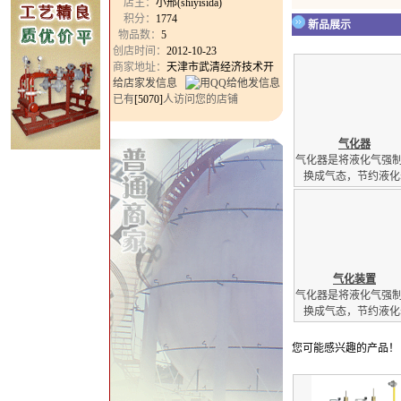
店主：
小邢(shiyisida)
积分：
1774
新品展示
物品数：
5
创店时间：
2012-10-23
商家地址：
天津市武清经济技术开
给店家发信息
已有
[5070]
人访问您的店铺
气化器
气化器是将液化气强
换成气态，节约液化
气化装置
气化器是将液化气强
换成气态，节约液化
您可能感兴趣的产品！